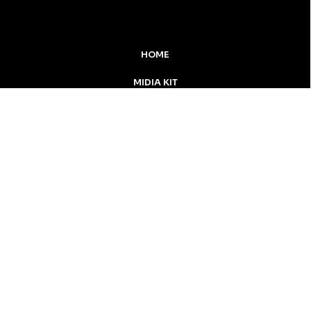
HOME
MIDIA KIT
ÚLTIMAS NOTÍCIAS
DESTAQUE
Inicial
Colunistas
Notícias
Apucarana
Podcast
MidiaKit
CONTATO