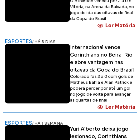
O Athletico venceu por 2 a 0 o
Vitória, na Arena da Baixada, no
jogo de ida das oitavas de final
da Copa do Brasil
Ler Matéria
ESPORTES
/ HÁ 5 DIAS
Internacional vence
Corinthians no Beira-Rio
e abre vantagem nas
oitavas da Copa do Brasil
Colorado faz 2 a 0 com gols de
Matheus Bahia e Alan Patrick e
poderá perder por até um gol
no jogo de volta para avançar
às quartas de final
Ler Matéria
ESPORTES
/ HÁ 1 SEMANA
Yuri Alberto deixa jogo
lesionado, Corinthians