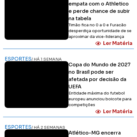
empata com o Athletico
e perde chance de subir
na tabela
Timão fica no 0 a 0 e Furacão
desperdiça oportunidade de se
aproximar da vice-liderança
Ler Matéria
ESPORTES
/ HÁ 1 SEMANA
Copa do Mundo de 2027
no Brasil pode ser
afetada por decisão da
UEFA
Entidade máxima do futebol
europeu anunciou boicote para
competições
Ler Matéria
ESPORTES
/ HÁ 2 SEMANAS
Atlético-MG encerra