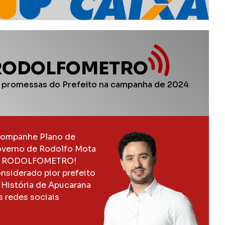
RODOLFOMETRO
 promessas do Prefeito na campanha de 2024
ompanhe Plano de
verno de Rodolfo Mota
 RODOLFOMETRO!
nsiderado pior prefeito
 História de Apucarana
s redes sociais