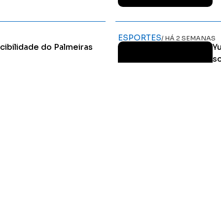
Ler Matéria
ESPORTES
/ HÁ 2 SEMANAS
cibilidade do Palmeiras
Yu
so
arque, sobe na tabela e coloca
Ca
em derrotas do Verdão como
ca
Ler Matéria
HOME
MIDIA KIT
ÚLTIMAS NOTÍCIAS
DESTAQUE