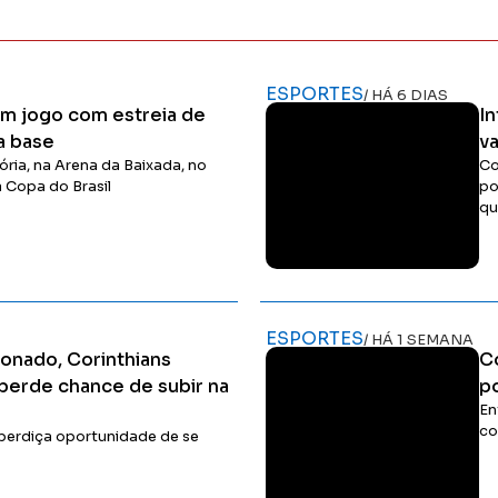
ESPORTES
/ HÁ 6 DIAS
 em jogo com estreia de
In
a base
v
ória, na Arena da Baixada, no
Co
a Copa do Brasil
po
qu
Ler Matéria
ESPORTES
/ HÁ 1 SEMANA
sionado, Corinthians
C
perde chance de subir na
p
En
co
sperdiça oportunidade de se