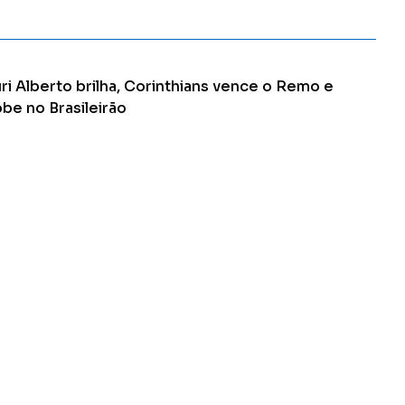
Ler Matéria
ri Alberto brilha, Corinthians vence o Remo e
be no Brasileirão
misa 9 marcou dois gols e foi o nome da partida realizada na
pital paulista
Ler Matéria
Apucarana-PR
CONTATO