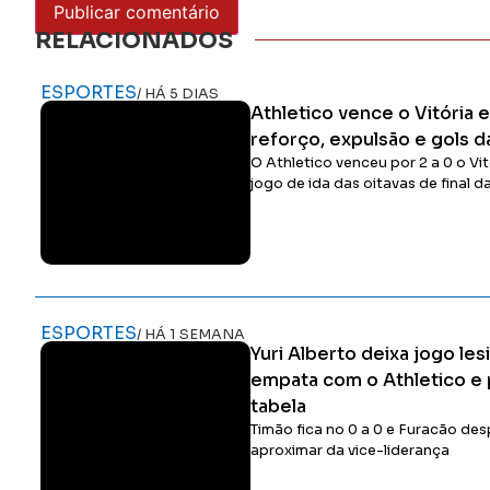
RELACIONADOS
ESPORTES
/ HÁ 5 DIAS
Athletico vence o Vitória
reforço, expulsão e gols d
O Athletico venceu por 2 a 0 o Vit
jogo de ida das oitavas de final d
ESPORTES
/ HÁ 1 SEMANA
Yuri Alberto deixa jogo le
empata com o Athletico e 
tabela
Timão fica no 0 a 0 e Furacão de
aproximar da vice-liderança