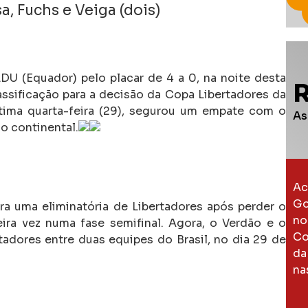
, Fuchs e Veiga (dois)
U (Equador) pelo placar de 4 a 0, na noite desta
lassificação para a decisão da Copa Libertadores da
tima quarta-feira (29), segurou um empate com o
As
o continental.
Ac
Go
ira uma eliminatória de Libertadores após perder o
no
eira vez numa fase semifinal. Agora, o Verdão e o
Co
tadores entre duas equipes do Brasil, no dia 29 de
da
na