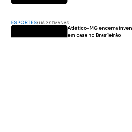
ESPORTES
/ HÁ 2 SEMANAS
Atlético-MG encerra inven
em casa no Brasileirão
Galo vence por 2 a 1 no Nubank P
fim à sequência de 14 rodadas s
mandante