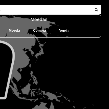
Moedas
Moeda
Compra
Venda