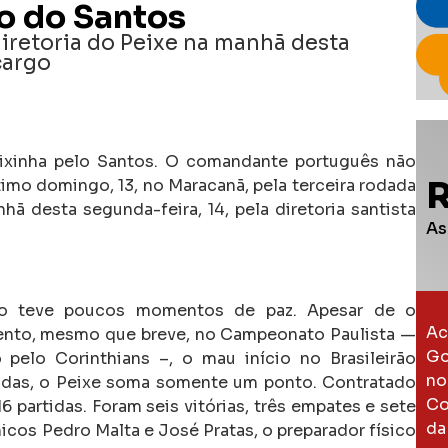
o do Santos
iretoria do Peixe na manhã desta
cargo
xinha pelo Santos. O comandante português não
ltimo domingo, 13, no Maracanã, pela terceira rodada
ã desta segunda-feira, 14, pela diretoria santista
As
no teve poucos momentos de paz. Apesar de o
Ac
nto, mesmo que breve, no Campeonato Paulista —
Go
pelo Corinthians –, o mau início no Brasileirão
no
adas, o Peixe soma somente um ponto. Contratado
Co
6 partidas. Foram seis vitórias, três empates e sete
da
icos Pedro Malta e José Pratas, o preparador físico