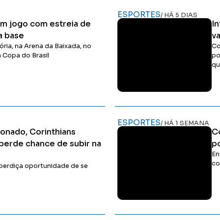
ESPORTES
/ HÁ 5 DIAS
 em jogo com estreia de
In
a base
v
ória, na Arena da Baixada, no
Co
a Copa do Brasil
po
qu
Ler Matéria
ESPORTES
/ HÁ 1 SEMANA
sionado, Corinthians
C
perde chance de subir na
p
En
co
sperdiça oportunidade de se