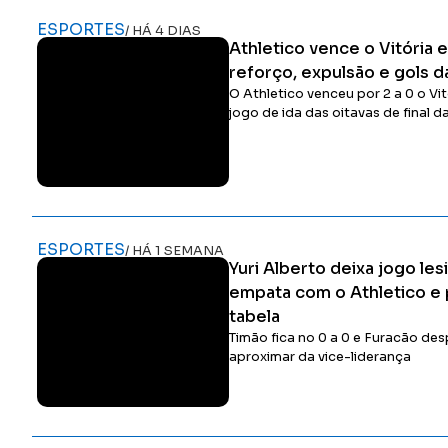
ESPORTES
/ HÁ 4 DIAS
Athletico vence o Vitória
reforço, expulsão e gols d
O Athletico venceu por 2 a 0 o Vit
jogo de ida das oitavas de final d
ESPORTES
/ HÁ 1 SEMANA
Yuri Alberto deixa jogo le
empata com o Athletico e 
tabela
Timão fica no 0 a 0 e Furacão de
aproximar da vice-liderança