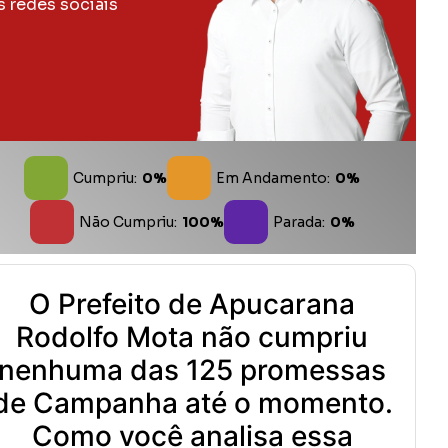
s redes sociais
Cumpriu:
0%
Em Andamento:
0%
Não Cumpriu:
100%
Parada:
0%
O Prefeito de Apucarana
Rodolfo Mota não cumpriu
nenhuma das 125 promessas
de Campanha até o momento.
Como você analisa essa