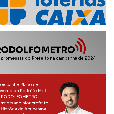
RODOLFOMETRO
 promessas do Prefeito na campanha de 2024
ompanhe Plano de
verno de Rodolfo Mota
 RODOLFOMETRO!
nsiderado pior prefeito
 História de Apucarana