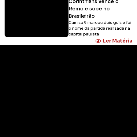
Corinthians vence o
Remo e sobe no
Brasileirão
Camisa 9 marcou dois gols e foi
o nome da partida realizada na
capital paulista
Ler Matéria