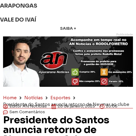
ARAPONGAS
VALE DO IVAÍ
SAIBA +
Publicidade
Home
Notícias
Esportes
Presidente do Santos anuncia retorno de Neymar ao clube
Editor AN Notícias
28 de janeiro, 2025
20:06
Sem Comentários
Presidente do Santos
anuncia retorno de