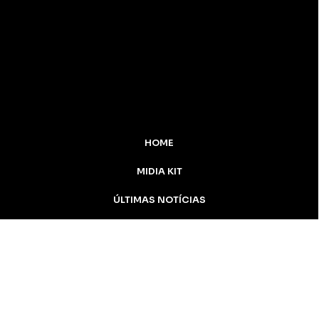
HOME
MIDIA KIT
ÚLTIMAS NOTÍCIAS
DESTAQUE
CONTATO
Inicial
Colunistas
Notícias
Apucarana
Podcast
MidiaKit