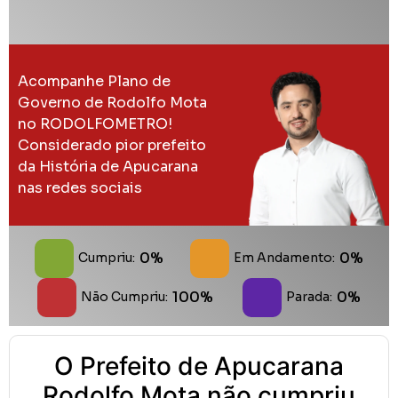
Acompanhe Plano de
Governo de Rodolfo Mota
no RODOLFOMETRO!
Considerado pior prefeito
da História de Apucarana
nas redes sociais
0%
0%
Cumpriu:
Em Andamento:
100%
0%
Não Cumpriu:
Parada:
O Prefeito de Apucarana
Rodolfo Mota não cumpriu