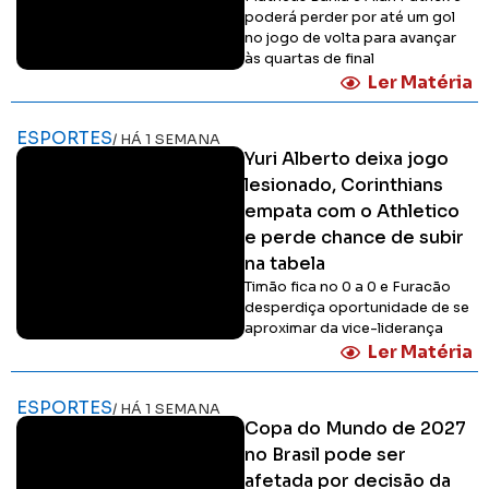
poderá perder por até um gol
no jogo de volta para avançar
às quartas de final
Ler Matéria
ESPORTES
/ HÁ 1 SEMANA
Yuri Alberto deixa jogo
lesionado, Corinthians
empata com o Athletico
e perde chance de subir
na tabela
Timão fica no 0 a 0 e Furacão
desperdiça oportunidade de se
aproximar da vice-liderança
Ler Matéria
ESPORTES
/ HÁ 1 SEMANA
Copa do Mundo de 2027
no Brasil pode ser
afetada por decisão da