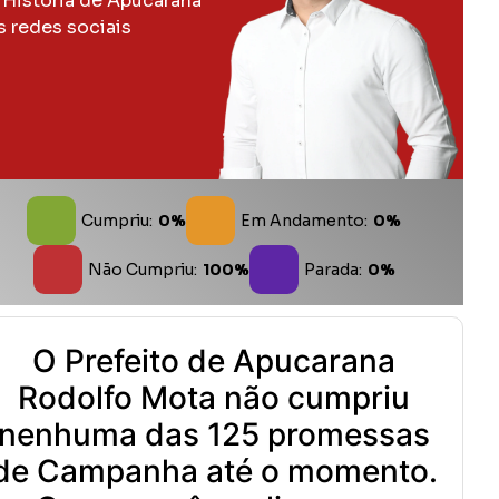
 História de Apucarana
s redes sociais
Cumpriu:
0%
Em Andamento:
0%
Não Cumpriu:
100%
Parada:
0%
O Prefeito de Apucarana
Rodolfo Mota não cumpriu
nenhuma das 125 promessas
de Campanha até o momento.