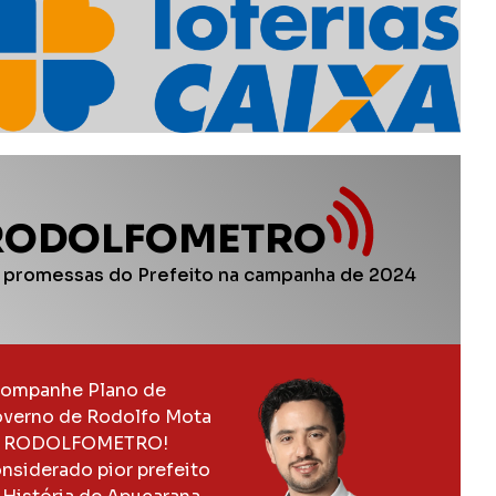
RODOLFOMETRO
 promessas do Prefeito na campanha de 2024
ompanhe Plano de
verno de Rodolfo Mota
 RODOLFOMETRO!
nsiderado pior prefeito