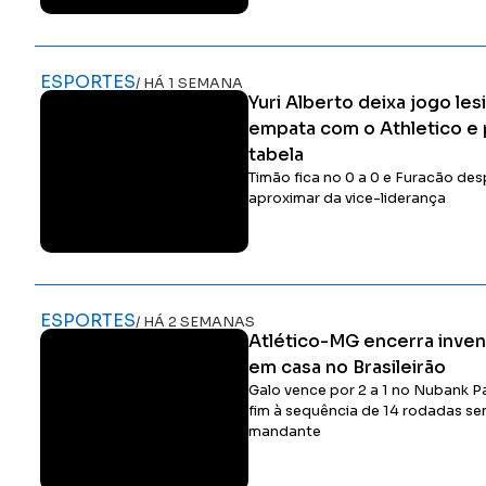
ESPORTES
/ HÁ 1 SEMANA
Yuri Alberto deixa jogo le
empata com o Athletico e 
tabela
Timão fica no 0 a 0 e Furacão de
aproximar da vice-liderança
ESPORTES
/ HÁ 2 SEMANAS
Atlético-MG encerra inven
em casa no Brasileirão
Galo vence por 2 a 1 no Nubank P
fim à sequência de 14 rodadas s
mandante