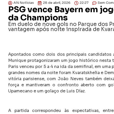
AN Notícias
28 de abril, 2026
22:27
Sem Come
PSG vence Bayern em jogo
da Champions
Em duelo de nove gols no Parque dos Prí
vantagem após noite inspirada de Kvar
Apontados como dois dos principais candidatos 
Munique protagonizaram um jogo histórico nesta te
Paris venceu por 5 a 4 na ida da semifinal, em uma 
grandes nomes da noite foram Kvaratskhelia e Dem
vitória parisiense, com João Neves também deix
força e mantiveram o confronto aberto com gols
Upamecano e um golaço de Luis Díaz.
A partida correspondeu às expectativas, entr