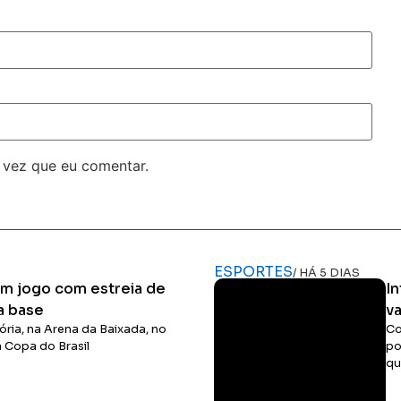
 vez que eu comentar.
ESPORTES
/ HÁ 5 DIAS
 em jogo com estreia de
In
a base
v
ória, na Arena da Baixada, no
Co
a Copa do Brasil
po
qu