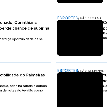
Ler Matéria
ESPORTES
/ HÁ 1 SEMANA
sionado, Corinthians
C
perde chance de subir na
p
En
co
sperdiça oportunidade de se
Ler Matéria
ESPORTES
/ HÁ 2 SEMANAS
cibilidade do Palmeiras
Yu
so
arque, sobe na tabela e coloca
Ca
em derrotas do Verdão como
ca