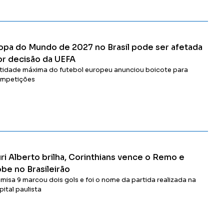
Ler Matéria
opa do Mundo de 2027 no Brasil pode ser afetada
or decisão da UEFA
tidade máxima do futebol europeu anunciou boicote para
mpetições
Ler Matéria
ri Alberto brilha, Corinthians vence o Remo e
be no Brasileirão
misa 9 marcou dois gols e foi o nome da partida realizada na
pital paulista