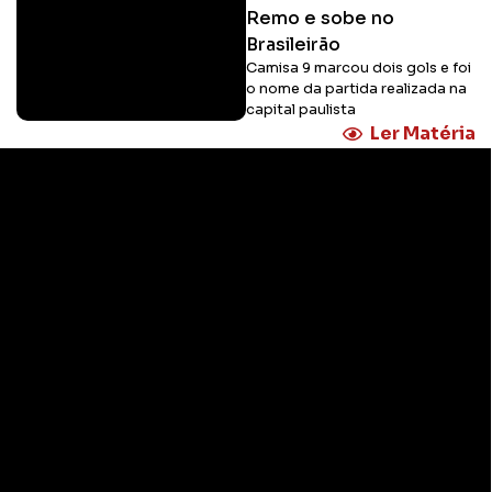
Remo e sobe no
Brasileirão
Camisa 9 marcou dois gols e foi
o nome da partida realizada na
capital paulista
Ler Matéria