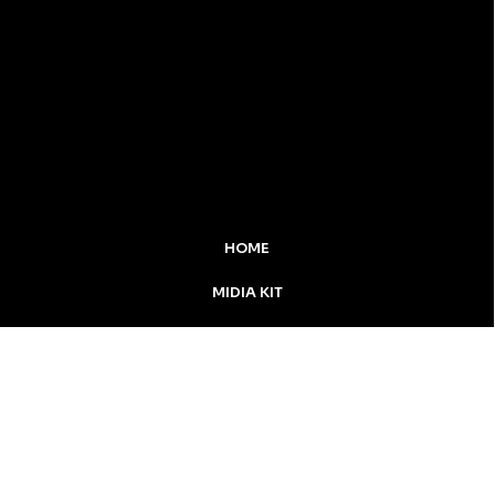
HOME
MIDIA KIT
ÚLTIMAS NOTÍCIAS
DESTAQUE
CONTATO
Inicial
Colunistas
Notícias
Apucarana
Podcast
MidiaKit