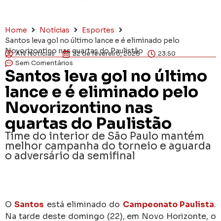
Home
Notícias
Esportes
Santos leva gol no último lance e é eliminado pelo
Novorizontino nas quartas do Paulistão
AN Notícias
22 de fevereiro, 2026
23:50
Sem Comentários
Santos leva gol no último
lance e é eliminado pelo
Novorizontino nas
quartas do Paulistão
Time do interior de São Paulo mantém
melhor campanha do torneio e aguarda
o adversário da semifinal
O
Santos
está eliminado do
Campeonato Paulista
.
Na tarde deste domingo (22), em Novo Horizonte, o