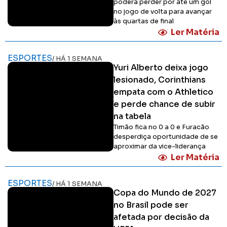
poderá perder por até um gol
no jogo de volta para avançar
às quartas de final
Ler Matéria
ESPORTES
/ HÁ 1 SEMANA
Yuri Alberto deixa jogo
lesionado, Corinthians
empata com o Athletico
e perde chance de subir
na tabela
Timão fica no 0 a 0 e Furacão
desperdiça oportunidade de se
aproximar da vice-liderança
Ler Matéria
ESPORTES
/ HÁ 1 SEMANA
Copa do Mundo de 2027
no Brasil pode ser
afetada por decisão da