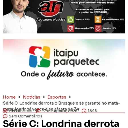
Home
Notícias
Esportes
Série C: Londrina derrota o Brusque e se garante no mata-
mata; Maringá vence e se afasta do Z4
AN Notícias
17 de agosto, 2025
16:15
Sem Comentários
Série C: Londrina derrota