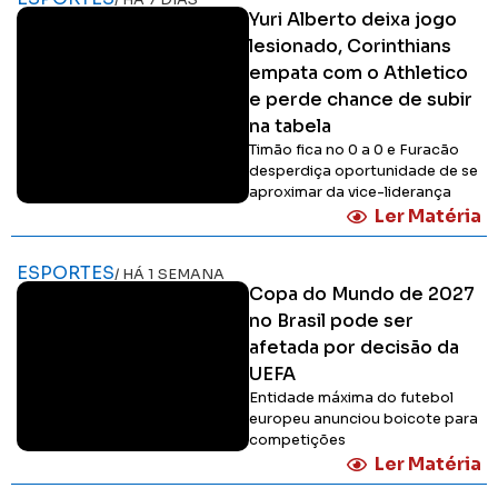
/ HÁ 7 DIAS
Yuri Alberto deixa jogo
lesionado, Corinthians
empata com o Athletico
e perde chance de subir
na tabela
Timão fica no 0 a 0 e Furacão
desperdiça oportunidade de se
aproximar da vice-liderança
Ler Matéria
ESPORTES
/ HÁ 1 SEMANA
Copa do Mundo de 2027
no Brasil pode ser
afetada por decisão da
UEFA
Entidade máxima do futebol
europeu anunciou boicote para
competições
Ler Matéria