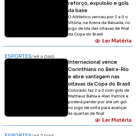
reforço, expulsão e gols
da base
O Athletico venceu por 2 a 0 o
Vitória, na Arena da Baixada, no
jogo de ida das oitavas de final
da Copa do Brasil
Ler Matéria
ESPORTES
/ HÁ 4 DIAS
Internacional vence
Corinthians no Beira-Rio
e abre vantagem nas
oitavas da Copa do Brasil
Colorado faz 2 a 0 com gols de
Matheus Bahia e Alan Patrick e
poderá perder por até um gol
no jogo de volta para avançar
às quartas de final
Ler Matéria
ESPORTES