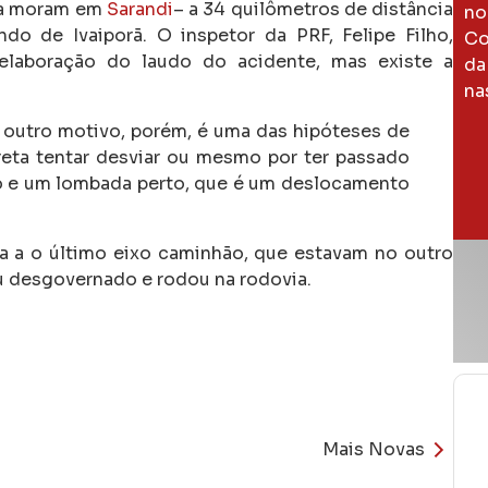
lia moram em
Sarandi
– a 34 quilômetros de distância
no
o de Ivaiporã. O inspetor da PRF, Felipe Filho,
Co
elaboração do laudo do acidente, mas existe a
da
na
 outro motivo, porém, é uma das hipóteses de
reta tentar desviar ou mesmo por ter passado
co e um lombada perto, que é um deslocamento
ra a o último eixo caminhão, que estavam no outro
u desgovernado e rodou na rodovia.
Mais Novas