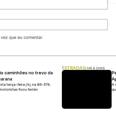
 vez que eu comentar.
ESTRADAS
/ HÁ 6 DIAS
is caminhões no trevo da
P
carana
A
a terça-feira (4), na BR-376.
A 
otoristas ficou ferido
qu