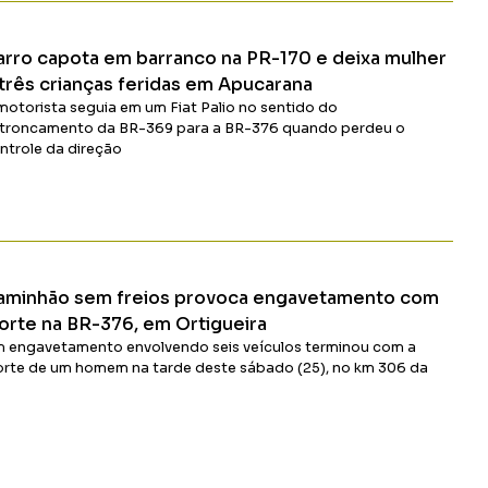
Ler Matéria
arro capota em barranco na PR-170 e deixa mulher
 três crianças feridas em Apucarana
motorista seguia em um Fiat Palio no sentido do
troncamento da BR-369 para a BR-376 quando perdeu o
ntrole da direção
Ler Matéria
aminhão sem freios provoca engavetamento com
orte na BR-376, em Ortigueira
 engavetamento envolvendo seis veículos terminou com a
rte de um homem na tarde deste sábado (25), no km 306 da
-376, em Ortigueira