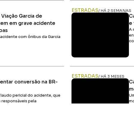
Ler Matéria
ESTRADAS
/ HÁ 2 SEMANAS
 Viação Garcia de
C
tem em grave acidente
e
oas
A 
en
 acidente com ônibus da Garcia
co
Ler Matéria
ESTRADAS
/ HÁ 3 MESES
tentar conversão na BR-
C
m
 laudo pericial do acidente, que
Um
 responsáveis pela
mo
BR