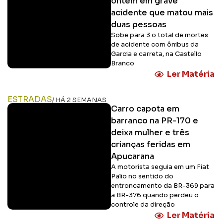
ontem em grave
acidente que matou mais
duas pessoas
Sobe para 3 o total de mortes
de acidente com ônibus da
Garcia e carreta, na Castello
Branco
Ler Matéria
ESTRADAS
/ HÁ 2 SEMANAS
Carro capota em
barranco na PR-170 e
deixa mulher e três
crianças feridas em
Apucarana
A motorista seguia em um Fiat
Palio no sentido do
entroncamento da BR-369 para
a BR-376 quando perdeu o
controle da direção
Ler Matéria