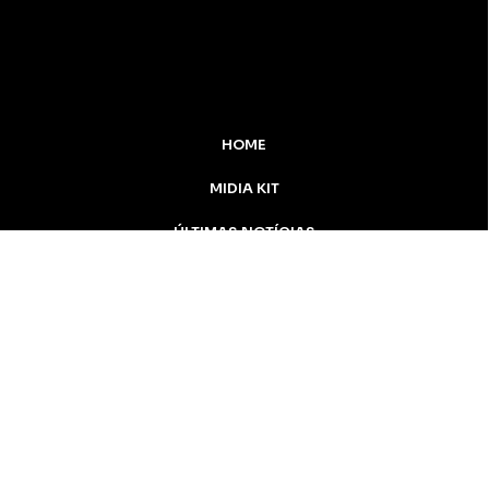
HOME
MIDIA KIT
ÚLTIMAS NOTÍCIAS
DESTAQUE
CONTATO
Inicial
Colunistas
Notícias
Apucarana
Podcast
MidiaKit