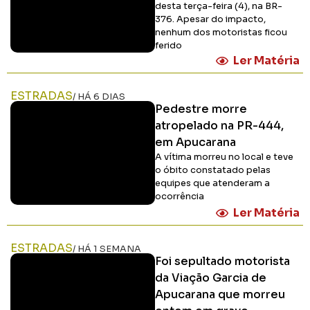
desta terça-feira (4), na BR-
376. Apesar do impacto,
nenhum dos motoristas ficou
ferido
Ler Matéria
ESTRADAS
/ HÁ 6 DIAS
Pedestre morre
atropelado na PR-444,
em Apucarana
A vítima morreu no local e teve
o óbito constatado pelas
equipes que atenderam a
ocorrência
Ler Matéria
ESTRADAS
/ HÁ 1 SEMANA
Foi sepultado motorista
da Viação Garcia de
Apucarana que morreu