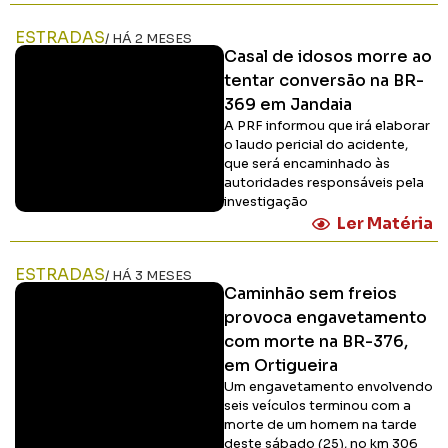
ESTRADAS
/ HÁ 2 MESES
Casal de idosos morre ao
tentar conversão na BR-
369 em Jandaia
A PRF informou que irá elaborar
o laudo pericial do acidente,
que será encaminhado às
autoridades responsáveis pela
investigação
Ler Matéria
ESTRADAS
/ HÁ 3 MESES
Caminhão sem freios
provoca engavetamento
com morte na BR-376,
em Ortigueira
Um engavetamento envolvendo
seis veículos terminou com a
morte de um homem na tarde
deste sábado (25), no km 306