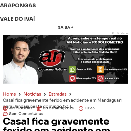
ARAPONGAS
VALE DO IVAÍ
SAIBA +
Publicidade
Home
Notícias
Estradas
Casal fica gravemente ferido em acidente em Mandaguari
para Jandaia neste domingo (20)
AN Notícias
20 de abril, 2025
10:33
Sem Comentários
Casal fica gravemente
ferido em acidente em