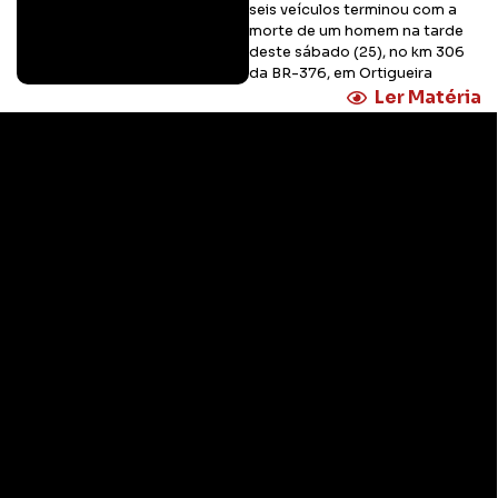
seis veículos terminou com a
morte de um homem na tarde
deste sábado (25), no km 306
da BR-376, em Ortigueira
Ler Matéria