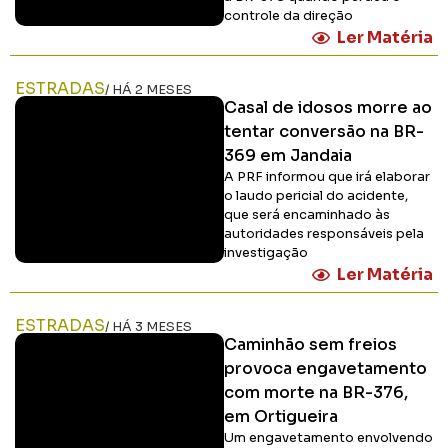
controle da direção
Ler Matéria
ESTRADAS
/ HÁ 2 MESES
Casal de idosos morre ao
tentar conversão na BR-
369 em Jandaia
A PRF informou que irá elaborar
o laudo pericial do acidente,
que será encaminhado às
autoridades responsáveis pela
investigação
Ler Matéria
ESTRADAS
/ HÁ 3 MESES
Caminhão sem freios
provoca engavetamento
com morte na BR-376,
em Ortigueira
Um engavetamento envolvendo