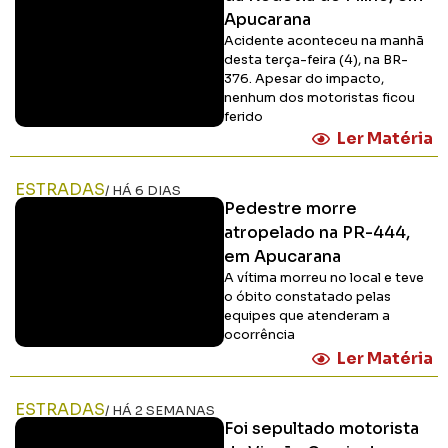
Apucarana
Acidente aconteceu na manhã
desta terça-feira (4), na BR-
376. Apesar do impacto,
nenhum dos motoristas ficou
ferido
Ler Matéria
ESTRADAS
/ HÁ 6 DIAS
Pedestre morre
atropelado na PR-444,
em Apucarana
A vítima morreu no local e teve
o óbito constatado pelas
equipes que atenderam a
ocorrência
Ler Matéria
ESTRADAS
/ HÁ 2 SEMANAS
Foi sepultado motorista