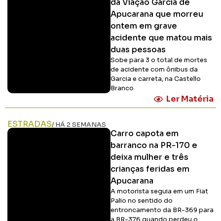
da Viação Garcia de
Apucarana que morreu
ontem em grave
acidente que matou mais
duas pessoas
Sobe para 3 o total de mortes
de acidente com ônibus da
Garcia e carreta, na Castello
Branco
Ler Matéria
ESTRADAS
/ HÁ 2 SEMANAS
Carro capota em
barranco na PR-170 e
deixa mulher e três
crianças feridas em
Apucarana
A motorista seguia em um Fiat
Palio no sentido do
entroncamento da BR-369 para
a BR-376 quando perdeu o