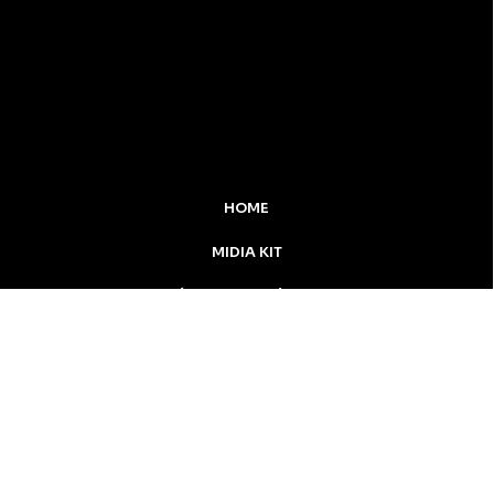
HOME
MIDIA KIT
ÚLTIMAS NOTÍCIAS
DESTAQUE
CONTATO
Inicial
Colunistas
Notícias
Apucarana
Podcast
MidiaKit