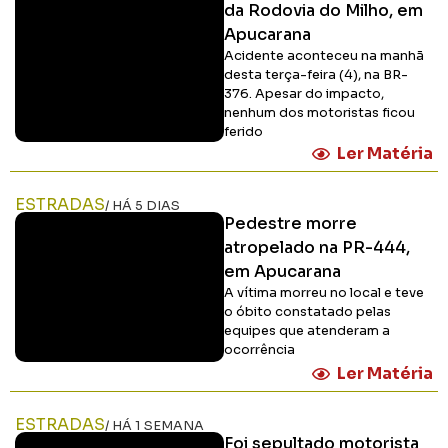
da Rodovia do Milho, em
Apucarana
Acidente aconteceu na manhã
desta terça-feira (4), na BR-
376. Apesar do impacto,
nenhum dos motoristas ficou
ferido
Ler Matéria
ESTRADAS
/ HÁ 5 DIAS
Pedestre morre
atropelado na PR-444,
em Apucarana
A vítima morreu no local e teve
o óbito constatado pelas
equipes que atenderam a
ocorrência
Ler Matéria
ESTRADAS
/ HÁ 1 SEMANA
Foi sepultado motorista