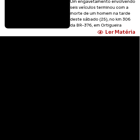
Um engavetamento envolvendo
seis veículos terminou com a
morte de um homem na tarde
deste sábado (25), no km 306
da BR-376, em Ortigueira
Ler Matéria