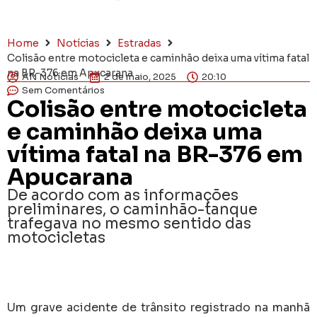
Home
Notícias
Estradas
Colisão entre motocicleta e caminhão deixa uma vítima fatal
na BR-376 em Apucarana
AN Notícias
2 de maio, 2025
20:10
Sem Comentários
Colisão entre motocicleta
e caminhão deixa uma
vítima fatal na BR-376 em
Apucarana
De acordo com as informações
preliminares, o caminhão-tanque
trafegava no mesmo sentido das
motocicletas
Um grave acidente de trânsito registrado na manhã