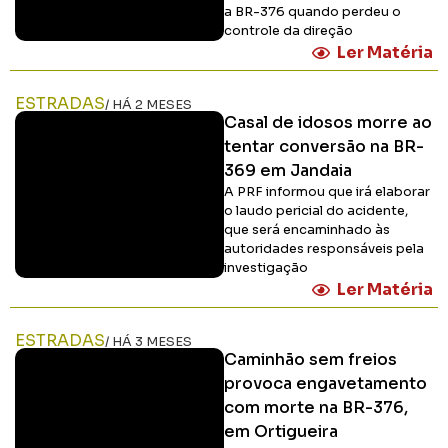
a BR-376 quando perdeu o
controle da direção
Ler Matéria
ESTRADAS
/ HÁ 2 MESES
Casal de idosos morre ao
tentar conversão na BR-
369 em Jandaia
A PRF informou que irá elaborar
o laudo pericial do acidente,
que será encaminhado às
autoridades responsáveis pela
investigação
Ler Matéria
ESTRADAS
/ HÁ 3 MESES
Caminhão sem freios
provoca engavetamento
com morte na BR-376,
em Ortigueira