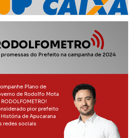
RODOLFOMETRO
 promessas do Prefeito na campanha de 2024
ompanhe Plano de
verno de Rodolfo Mota
 RODOLFOMETRO!
nsiderado pior prefeito
 História de Apucarana
s redes sociais