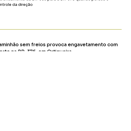
ntrole da direção
Ler Matéria
aminhão sem freios provoca engavetamento com
orte na BR-376, em Ortigueira
 engavetamento envolvendo seis veículos terminou com a
rte de um homem na tarde deste sábado (25), no km 306 da
-376, em Ortigueira
Ler Matéria
Apucarana-PR
CONTATO