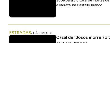
Sobe para 3 o total de mortes de
e carreta, na Castello Branco
ESTRADAS
/ HÁ 2 MESES
Casal de idosos morre ao 
369 em Jandaia
A PRF informou que irá elaborar o
será encaminhado às autoridades
investigação