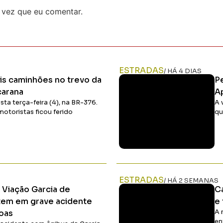
 vez que eu comentar.
ESTRADAS
/ HÁ 4 DIAS
is caminhões no trevo da
P
carana
A
a terça-feira (4), na BR-376.
A 
otoristas ficou ferido
qu
Ler Matéria
ESTRADAS
/ HÁ 2 SEMANAS
 Viação Garcia de
C
tem em grave acidente
e
oas
A 
en