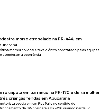
edestre morre atropelado na PR-444, em
pucarana
vítima morreu no local e teve o óbito constatado pelas equipes
e atenderam a ocorrência
Ler Matéria
arro capota em barranco na PR-170 e deixa mulher
 três crianças feridas em Apucarana
motorista seguia em um Fiat Palio no sentido do
troncamento da BR-369 para a BR-376 quando perdeu o