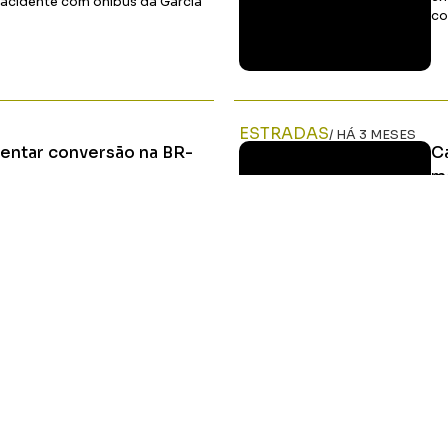
 acidente com ônibus da Garcia
co
Ler Matéria
ESTRADAS
/ HÁ 3 MESES
tentar conversão na BR-
C
m
 laudo pericial do acidente, que
Um
 responsáveis pela
mo
BR
Ler Matéria
HOME
MIDIA KIT
ÚLTIMAS NOTÍCIAS
DESTAQUE