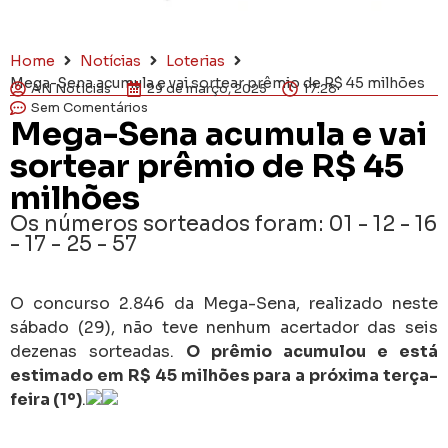
Home
Notícias
Loterias
Mega-Sena acumula e vai sortear prêmio de R$ 45 milhões
AN Notícias
29 de março, 2025
17:28
Sem Comentários
Mega-Sena acumula e vai
sortear prêmio de R$ 45
milhões
Os números sorteados foram: 01 - 12 - 16
- 17 - 25 - 57
O concurso 2.846 da Mega-Sena, realizado neste
sábado (29), não teve nenhum acertador das seis
dezenas sorteadas.
O prêmio acumulou e está
estimado em R$ 45 milhões para a próxima terça-
feira (1º)
.