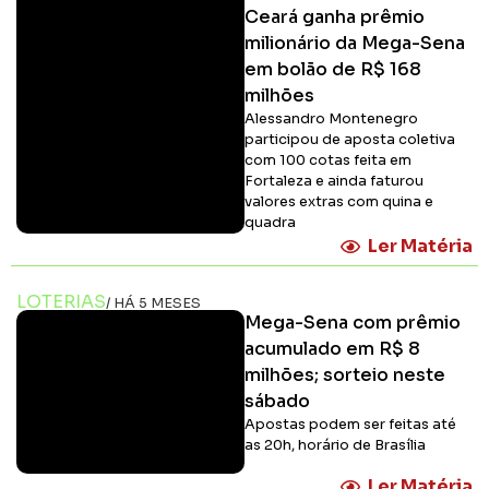
Ceará ganha prêmio
milionário da Mega-Sena
em bolão de R$ 168
milhões
Alessandro Montenegro
participou de aposta coletiva
com 100 cotas feita em
Fortaleza e ainda faturou
valores extras com quina e
quadra
Ler Matéria
LOTERIAS
/ HÁ 5 MESES
Mega-Sena com prêmio
acumulado em R$ 8
milhões; sorteio neste
sábado
Apostas podem ser feitas até
as 20h, horário de Brasília
Ler Matéria