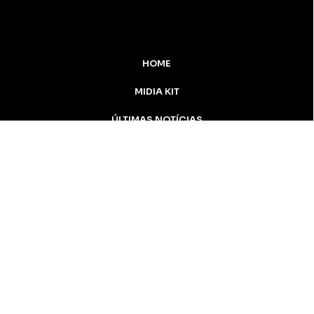
HOME
MIDIA KIT
ÚLTIMAS NOTÍCIAS
DESTAQUE
CONTATO
Inicial
Colunistas
Notícias
Apucarana
Podcast
MidiaKit