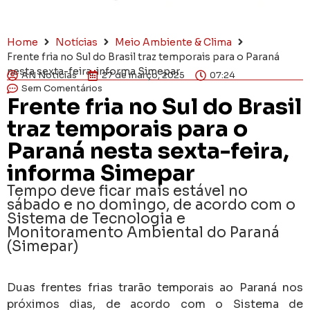
Home
Notícias
Meio Ambiente & Clima
Frente fria no Sul do Brasil traz temporais para o Paraná
nesta sexta-feira, informa Simepar
AN Notícias
27 de março, 2025
07:24
Sem Comentários
Frente fria no Sul do Brasil
traz temporais para o
Paraná nesta sexta-feira,
informa Simepar
Tempo deve ficar mais estável no
sábado e no domingo, de acordo com o
Sistema de Tecnologia e
Monitoramento Ambiental do Paraná
(Simepar)
Duas frentes frias trarão temporais ao Paraná nos
próximos dias, de acordo com o Sistema de