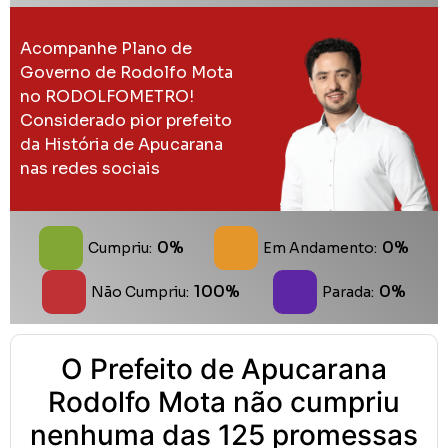
Acompanhe Plano de
Governo de Rodolfo Mota
no RODOLFOMETRO!
Considerado pior prefeito
da História de Apucarana
nas redes sociais
0%
0%
Cumpriu:
Em Andamento:
100%
0%
Não Cumpriu:
Parada:
O Prefeito de Apucarana
Rodolfo Mota não cumpriu
nenhuma das 125 promessas