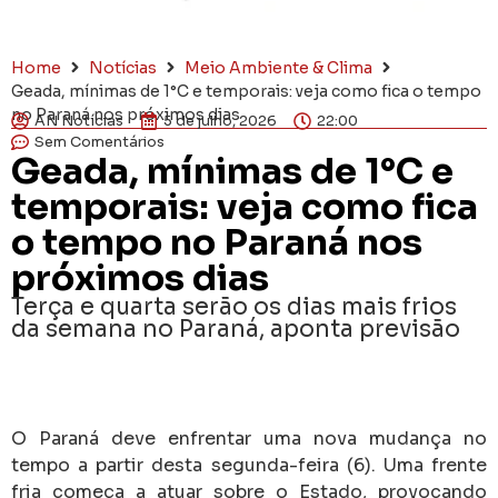
Home
Notícias
Meio Ambiente & Clima
Geada, mínimas de 1°C e temporais: veja como fica o tempo
no Paraná nos próximos dias
AN Notícias
5 de julho, 2026
22:00
Sem Comentários
Geada, mínimas de 1°C e
temporais: veja como fica
o tempo no Paraná nos
próximos dias
Terça e quarta serão os dias mais frios
da semana no Paraná, aponta previsão
O Paraná deve enfrentar uma nova mudança no
tempo a partir desta segunda-feira (6). Uma frente
fria começa a atuar sobre o Estado, provocando