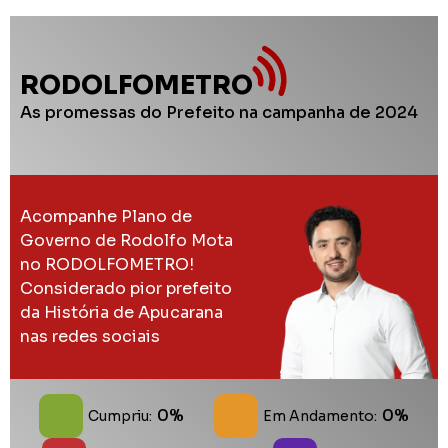
RODOLFOMETRO
As promessas do Prefeito na campanha de 2024
Acompanhe Plano de
Governo de Rodolfo Mota
no RODOLFOMETRO!
Considerado pior prefeito
da História de Apucarana
nas redes sociais
0%
0%
Cumpriu:
Em Andamento: