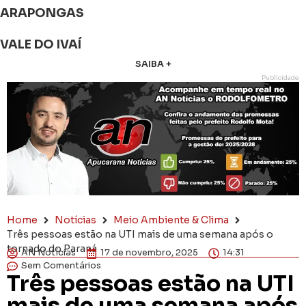
ARAPONGAS
VALE DO IVAÍ
SAIBA +
Publicidade
Home
Notícias
Meio Ambiente & Clima
Três pessoas estão na UTI mais de uma semana após o
tornado do Paraná
AN Notícias
17 de novembro, 2025
14:31
Sem Comentários
Três pessoas estão na UTI
mais de uma semana após