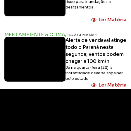
risco para inundações e
deslizamentos
Ler Matéria
MEIO AMBIENTE & CLIMA
/ HÁ 3 SEMANAS
Alerta de vendaval atinge
todo o Paraná nesta
segunda; ventos podem
chegar a 100 km/h
Já na quarta-feira (22), a
instabilidade deve se espalhar
pelo estado
Ler Matéria