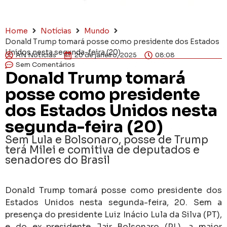
Home
Notícias
Mundo
Donald Trump tomará posse como presidente dos Estados
Unidos nesta segunda-feira (20)
AN Notícias
20 de janeiro, 2025
08:08
Sem Comentários
Donald Trump tomará
posse como presidente
dos Estados Unidos nesta
segunda-feira (20)
Sem Lula e Bolsonaro, posse de Trump
terá Milei e comitiva de deputados e
senadores do Brasil
Donald Trump tomará posse como presidente dos
Estados Unidos nesta segunda-feira, 20. Sem a
presença do presidente Luiz Inácio Lula da Silva (PT),
e do ex-presidente Jair Bolsonaro (PL), a maior