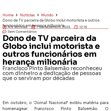
Home
Notícias
Mundo
Dono de TV parceira da Globo inclui motorista e outros
funcionários em herança milionária
AN Notícias
7 de dezembro, 2025
12:16
Sem Comentários
Dono de TV parceira da
Globo inclui motorista e
outros funcionários em
herança milionária
Francisco Pinto Balsemão reconheceu
com dinheiro a dedicação de pessoas
que o serviram por décadas
Em outubro, o ‘Jornal Nacional’ exibiu matéria para
homenagear Francisco Pinto Balsemão. O