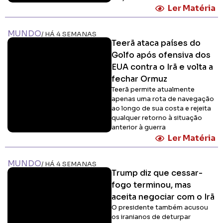
Ler Matéria
MUNDO
/ HÁ 4 SEMANAS
Teerã ataca países do
Golfo após ofensiva dos
EUA contra o Irã e volta a
fechar Ormuz
Teerã permite atualmente
apenas uma rota de navegação
ao longo de sua costa e rejeita
qualquer retorno à situação
anterior à guerra
Ler Matéria
MUNDO
/ HÁ 4 SEMANAS
Trump diz que cessar-
fogo terminou, mas
aceita negociar com o Irã
O presidente também acusou
os iranianos de deturpar