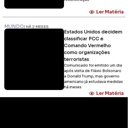
Ler Matéria
MUNDO
/ HÁ 2 MESES
Estados Unidos decidem
classificar PCC e
Comando Vermelho
como organizações
terroristas
Comunicado foi emitido um dia
após visita de Flávio Bolsonaro
a Donald Trump, mas governo
americano já estudava medidas
há meses
Ler Matéria