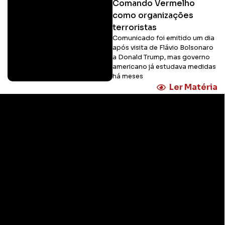
Comando Vermelho
como organizações
terroristas
Comunicado foi emitido um dia
após visita de Flávio Bolsonaro
a Donald Trump, mas governo
americano já estudava medidas
há meses
Ler Matéria