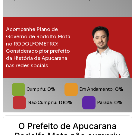
Acompanhe Plano de
Governo de Rodolfo Mota
no RODOLFOMETRO!
Considerado pior prefeito
da História de Apucarana
nas redes sociais
0%
0%
Cumpriu:
Em Andamento:
100%
0%
Não Cumpriu:
Parada:
O Prefeito de Apucarana