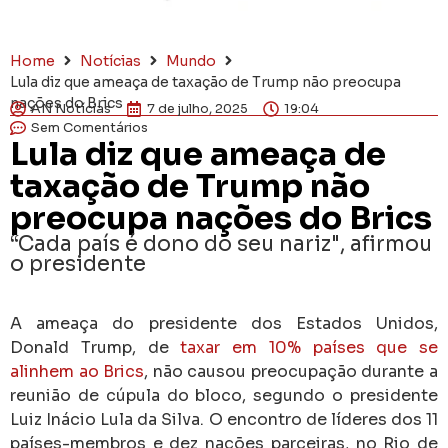
Home
Notícias
Mundo
Lula diz que ameaça de taxação de Trump não preocupa
nações do Brics
AN Notícias
7 de julho, 2025
19:04
Sem Comentários
Lula diz que ameaça de
taxação de Trump não
preocupa nações do Brics
“Cada país é dono do seu nariz", afirmou
o presidente
A ameaça do presidente dos Estados Unidos,
Donald Trump, de
taxar em 10% países que se
alinhem ao Brics
, não causou preocupação durante a
reunião de cúpula do bloco, segundo o presidente
Luiz Inácio Lula da Silva. O encontro de líderes dos 11
países-membros e dez nações parceiras, no Rio de