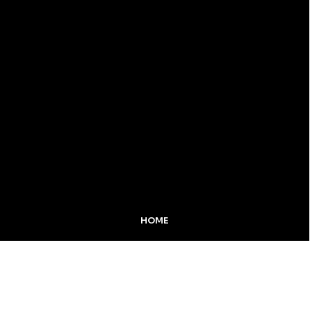
HOME
MIDIA KIT
ÚLTIMAS NOTÍCIAS
DESTAQUE