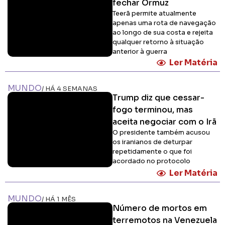
fechar Ormuz
Teerã permite atualmente
apenas uma rota de navegação
ao longo de sua costa e rejeita
qualquer retorno à situação
anterior à guerra
Ler Matéria
MUNDO
/ HÁ 4 SEMANAS
Trump diz que cessar-
fogo terminou, mas
aceita negociar com o Irã
O presidente também acusou
os iranianos de deturpar
repetidamente o que foi
acordado no protocolo
Ler Matéria
MUNDO
/ HÁ 1 MÊS
Número de mortos em
terremotos na Venezuela