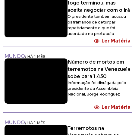
fogo terminou, mas
aceita negociar com o Irã
O presidente também acusou
os iranianos de deturpar
repetidamente o que foi
acordado no protocolo
Ler Matéria
MUNDO
/ HÁ 1 MÊS
Número de mortos em
terremotos na Venezuela
sobe para 1.430
Informação foi divulgada pelo
presidente da Assembleia
Nacional, Jorge Rodríguez
Ler Matéria
MUNDO
/ HÁ 1 MÊS
Terremotos na