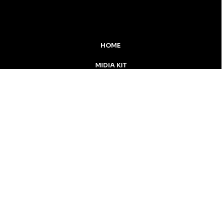
HOME
MIDIA KIT
ÚLTIMAS NOTÍCIAS
DESTAQUE
Inicial
Colunistas
Notícias
Apucarana
Podcast
MidiaKit
CONTATO