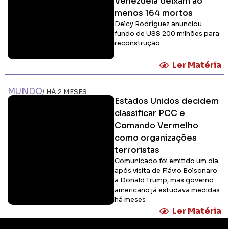
Venezuela deixam ao
menos 164 mortos
Delcy Rodríguez anunciou
fundo de US$ 200 milhões para
reconstrução
Ler Matéria
MUNDO
/ HÁ 2 MESES
Estados Unidos decidem
classificar PCC e
Comando Vermelho
como organizações
terroristas
Comunicado foi emitido um dia
após visita de Flávio Bolsonaro
a Donald Trump, mas governo
americano já estudava medidas
há meses
Ler Matéria