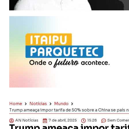
Home
Notícias
Mundo
Trump ameaça impor tarifa de 50% sobre a China se país n
AN Notícias
7 de abril, 2025
15:28
Sem Comen
Trump ameaça impor tari