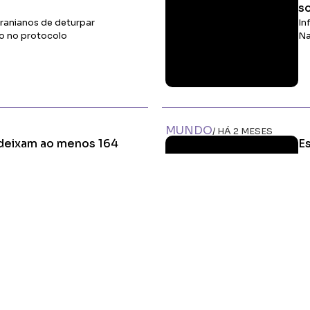
s
ranianos de deturpar
In
o no protocolo
Na
Ler Matéria
MUNDO
/ HÁ 2 MESES
deixam ao menos 164
E
C
de US$ 200 milhões para
Co
Do
m
Ler Matéria
HOME
MIDIA KIT
ÚLTIMAS NOTÍCIAS
DESTAQUE