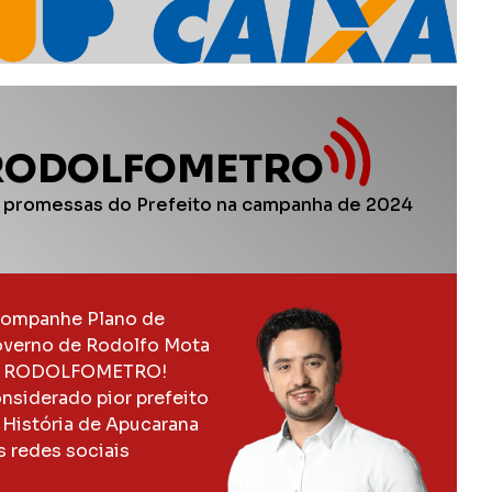
RODOLFOMETRO
 promessas do Prefeito na campanha de 2024
ompanhe Plano de
verno de Rodolfo Mota
 RODOLFOMETRO!
nsiderado pior prefeito
 História de Apucarana
s redes sociais