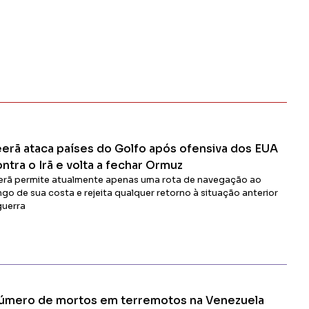
eerã ataca países do Golfo após ofensiva dos EUA
ntra o Irã e volta a fechar Ormuz
erã permite atualmente apenas uma rota de navegação ao
ngo de sua costa e rejeita qualquer retorno à situação anterior
guerra
Ler Matéria
úmero de mortos em terremotos na Venezuela