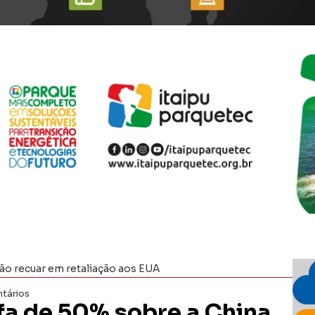
ão recuar em retaliação aos EUA
tários
fa de 50% sobre a China