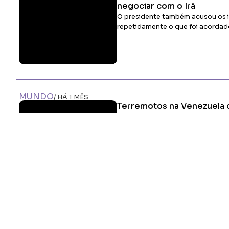
negociar com o Irã
O presidente também acusou os i
repetidamente o que foi acordad
MUNDO
/ HÁ 1 MÊS
Terremotos na Venezuela 
mortos
Delcy Rodríguez anunciou fundo 
reconstrução