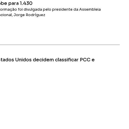
obe para 1.430
formação foi divulgada pelo presidente da Assembleia
cional, Jorge Rodríguez
Ler Matéria
stados Unidos decidem classificar PCC e
omando Vermelho como organizações terroristas
municado foi emitido um dia após visita de Flávio Bolsonaro a
nald Trump, mas governo americano já estudava medidas há
eses
Ler Matéria
Apucarana-PR
CONTATO