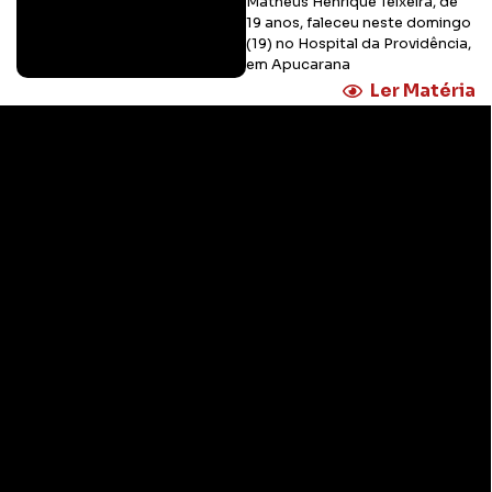
Matheus Henrique Teixeira, de
19 anos, faleceu neste domingo
(19) no Hospital da Providência,
em Apucarana
Ler Matéria