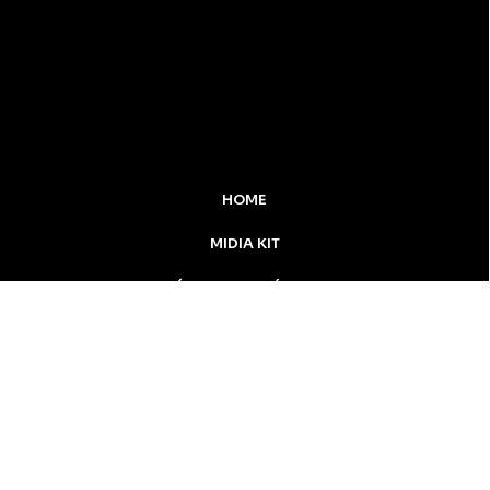
HOME
MIDIA KIT
ÚLTIMAS NOTÍCIAS
DESTAQUE
CONTATO
Inicial
Colunistas
Notícias
Apucarana
Podcast
MidiaKit