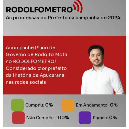
RODOLFOMETRO
As promessas do Prefeito na campanha de 2024
Acompanhe Plano de
Governo de Rodolfo Mota
no RODOLFOMETRO!
Considerado pior prefeito
da História de Apucarana
nas redes sociais
0%
0%
Cumpriu:
Em Andamento:
100%
0%
Não Cumpriu:
Parada: