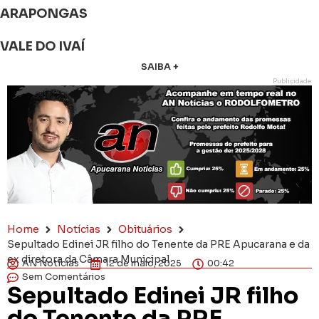
ARAPONGAS
VALE DO IVAÍ
SAIBA +
Publicidade
Home
Notícias
Obituários
Sepultado Edinei JR filho do Tenente da PRE Apucarana e da
ex diretora da Câmara Municipal
AN Notícias
12 de maio, 2025
00:42
Sem Comentários
Sepultado Edinei JR filho
do Tenente da PRE