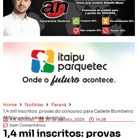
Home
Notícias
Paraná
1,4 mil inscritos: provas do concurso para Cadete Bombeiro
Militar serão neste domingo
AN Notícias
30 de agosto, 2025
14:28
Sem Comentários
1,4 mil inscritos: provas