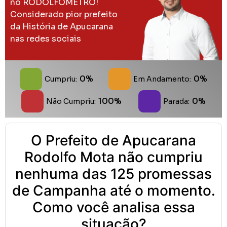
no RODOLFOMETRO!
Considerado pior prefeito
da História de Apucarana
nas redes sociais
0%
0%
Cumpriu:
Em Andamento:
100%
0%
Não Cumpriu:
Parada:
O Prefeito de Apucarana
Rodolfo Mota não cumpriu
nenhuma das 125 promessas
de Campanha até o momento.
Como você analisa essa
situação?