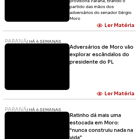
provisória Paraná, tirando o
partido das mãos dos
adversários do senador Sérgio
Moro
Ler Matéria
PARANÁ
/ HÁ 4 SEMANAS
Adversários de Moro vão
explorar escândalos do
presidente do PL
Ler Matéria
PARANÁ
/ HÁ 4 SEMANAS
Ratinho dá mais uma
estocada em Moro:
“nunca construiu nada na
vida”