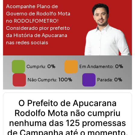
Acompanhe Plano de
Governo de Rodolfo Mota
no RODOLFOMETRO!
Considerado pior prefeito
da História de Apucarana
nas redes sociais
0%
0%
Cumpriu:
Em Andamento:
100%
0%
Não Cumpriu:
Parada:
O Prefeito de Apucarana
Rodolfo Mota não cumpriu
nenhuma das 125 promessas
de Campanha até o momento.