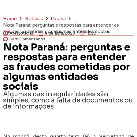
Home
Notícias
Paraná
Nota Paraná: perguntas e respostas para entender as
fraudes cometidas por algumas entidades sociais
AN Notícias
9 de abril, 2025
12:26
Sem Comentários
Nota Paraná: perguntas e
respostas para entender
as fraudes cometidas por
algumas entidades
sociais
Algumas das irregularidades são
simples, como a falta de documentos ou
de informações
Na manhã desta quarta-feira (9) a Secretaria de