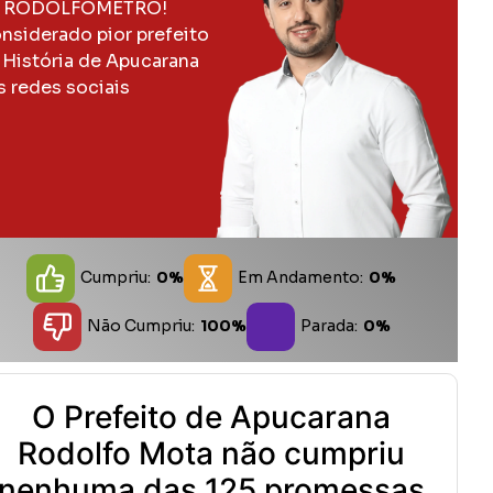
 RODOLFOMETRO!
nsiderado pior prefeito
 História de Apucarana
s redes sociais
Cumpriu:
0%
Em Andamento:
0%
Não Cumpriu:
100%
Parada:
0%
O Prefeito de Apucarana
Rodolfo Mota não cumpriu
nenhuma das 125 promessas