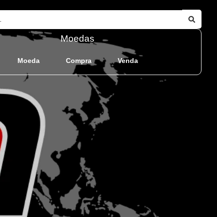
Moedas
Moeda
Compra
Venda