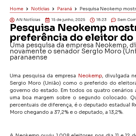
Home
Notícias
Paraná
Pesquisa Neokemp mostra 
AN Notícias
15 de junho, 2025
18:23
Sem Com
Pesquisa Neokemp mostra
preferência do eleitor do
Uma pesquisa da empresa Neokemp, divu
novamente o senador Sergio Moro (Uni
paranaense
Uma pesquisa da empresa
Neokemp
, divulgada n
Sergio Moro (União) como o preferido do eleitor
governo do estado. Em todos os quatro cenários a
uma boa margem sobre o segundo colocado. Qu
percentuais de diferença, é o deputado estadual R
Moro chegando a 37,2% e o deputado, a 13,2%.
A Neokemp ouviu 1.008 eleitores nos dia 11 e 12 d