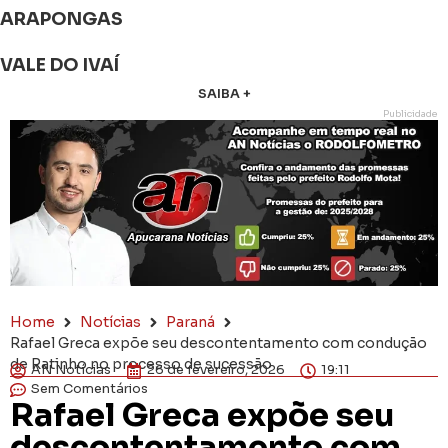
ARAPONGAS
VALE DO IVAÍ
SAIBA +
Publicidade
Home
Notícias
Paraná
Rafael Greca expõe seu descontentamento com condução
de Ratinho no processo de sucessão
AN Notícias
26 de fevereiro, 2026
19:11
Sem Comentários
Rafael Greca expõe seu
descontentamento com