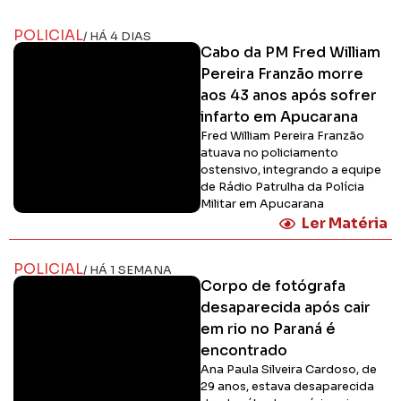
POLICIAL
/ HÁ 4 DIAS
Cabo da PM Fred William
Pereira Franzão morre
aos 43 anos após sofrer
infarto em Apucarana
Fred William Pereira Franzão
atuava no policiamento
ostensivo, integrando a equipe
de Rádio Patrulha da Polícia
Militar em Apucarana
Ler Matéria
POLICIAL
/ HÁ 1 SEMANA
Corpo de fotógrafa
desaparecida após cair
em rio no Paraná é
encontrado
Ana Paula Silveira Cardoso, de
29 anos, estava desaparecida