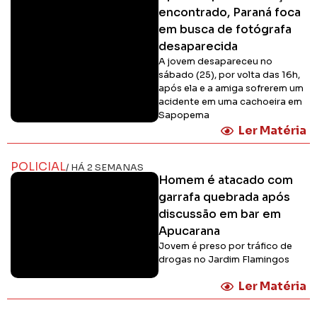
encontrado, Paraná foca
em busca de fotógrafa
desaparecida
A jovem desapareceu no
sábado (25), por volta das 16h,
após ela e a amiga sofrerem um
acidente em uma cachoeira em
Sapopema
Ler Matéria
POLICIAL
/ HÁ 2 SEMANAS
Homem é atacado com
garrafa quebrada após
discussão em bar em
Apucarana
Jovem é preso por tráfico de
drogas no Jardim Flamingos
Ler Matéria