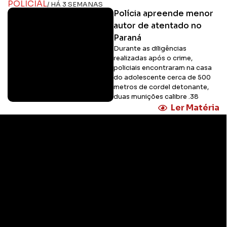
POLICIAL
/ HÁ 3 SEMANAS
Polícia apreende menor
autor de atentado no
Paraná
Durante as diligências
realizadas após o crime,
policiais encontraram na casa
do adolescente cerca de 500
metros de cordel detonante,
duas munições calibre .38
Ler Matéria