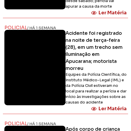
desde sábado; perícia vai
apurar a causa da morte
Ler Matéria
POLICIAL
/ HÁ 1 SEMANA
Acidente foi registrado
na noite de terça-feira
(28), em um trecho sem
iluminação em
Apucarana; motorista
morreu
Equipes da Polícia Científica, do
Instituto Médico-Legal (IML) e
da Polícia Civil estiveram no
local para realizar a perícia e dar
início às investigações sobre as
causas do acidente
Ler Matéria
POLICIAL
/ HÁ 1 SEMANA
Após corpo de criança