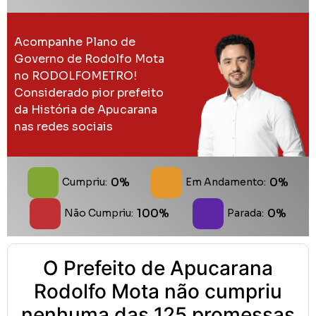
Acompanhe Plano de
Governo de Rodolfo Mota
no RODOLFOMETRO!
Considerado pior prefeito
da História de Apucarana
nas redes sociais
0%
0%
Cumpriu:
Em Andamento:
100%
0%
Não Cumpriu:
Parada:
O Prefeito de Apucarana
Rodolfo Mota não cumpriu
nenhuma das 125 promessas