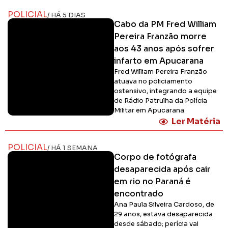
POLICIAL
/ HÁ 5 DIAS
Cabo da PM Fred William
Pereira Franzão morre
aos 43 anos após sofrer
infarto em Apucarana
Fred William Pereira Franzão
atuava no policiamento
ostensivo, integrando a equipe
de Rádio Patrulha da Polícia
Militar em Apucarana
Ler Matéria
POLICIAL
/ HÁ 1 SEMANA
Corpo de fotógrafa
desaparecida após cair
em rio no Paraná é
encontrado
Ana Paula Silveira Cardoso, de
29 anos, estava desaparecida
desde sábado; perícia vai