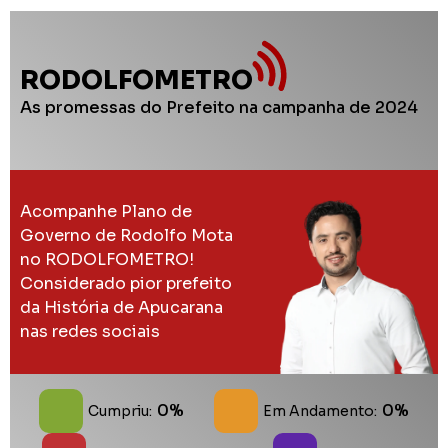
RODOLFOMETRO
As promessas do Prefeito na campanha de 2024
Acompanhe Plano de
Governo de Rodolfo Mota
no RODOLFOMETRO!
Considerado pior prefeito
da História de Apucarana
nas redes sociais
0%
0%
Cumpriu:
Em Andamento: