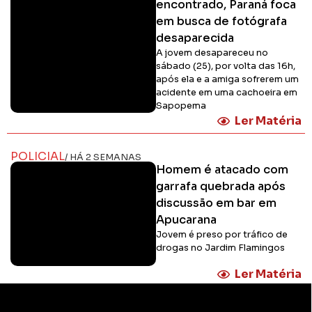
encontrado, Paraná foca
em busca de fotógrafa
desaparecida
A jovem desapareceu no
sábado (25), por volta das 16h,
após ela e a amiga sofrerem um
acidente em uma cachoeira em
Sapopema
Ler Matéria
POLICIAL
/ HÁ 2 SEMANAS
Homem é atacado com
garrafa quebrada após
discussão em bar em
Apucarana
Jovem é preso por tráfico de
drogas no Jardim Flamingos
Ler Matéria