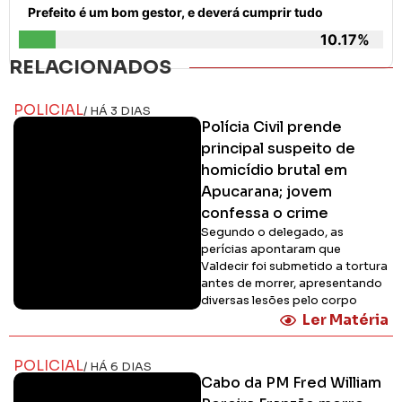
Prefeito é um bom gestor, e deverá cumprir tudo
10.17%
RELACIONADOS
POLICIAL
/ HÁ 3 DIAS
Polícia Civil prende
principal suspeito de
homicídio brutal em
Apucarana; jovem
confessa o crime
Segundo o delegado, as
perícias apontaram que
Valdecir foi submetido a tortura
antes de morrer, apresentando
diversas lesões pelo corpo
Ler Matéria
POLICIAL
/ HÁ 6 DIAS
Cabo da PM Fred William