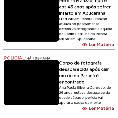
Pereira Franzão morre
aos 43 anos após sofrer
infarto em Apucarana
Fred William Pereira Franzão
atuava no policiamento
ostensivo, integrando a equipe
de Rádio Patrulha da Polícia
Militar em Apucarana
Ler Matéria
POLICIAL
/ HÁ 1 SEMANA
Corpo de fotógrafa
desaparecida após cair
em rio no Paraná é
encontrado
Ana Paula Silveira Cardoso, de
29 anos, estava desaparecida
desde sábado; perícia vai
apurar a causa da morte
Ler Matéria