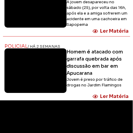
A jovem desapareceu no
sábado (25), por volta das 16h,
após ela e a amiga sofrerem um
acidente em uma cachoeira em
Sapopema
Ler Matéria
POLICIAL
/ HÁ 2 SEMANAS
Homem é atacado com
garrafa quebrada após
discussão em bar em
Apucarana
Jovem é preso por tráfico de
drogas no Jardim Flamingos
Ler Matéria