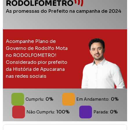
RODOLFOMETRO
As promessas do Prefeito na campanha de 2024
Acompanhe Plano de
Governo de Rodolfo Mota
no RODOLFOMETRO!
Considerado pior prefeito
da História de Apucarana
nas redes sociais
0%
0%
Cumpriu:
Em Andamento:
100%
0%
Não Cumpriu:
Parada: