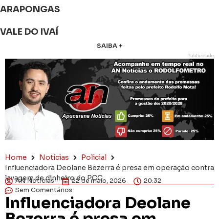
ARAPONGAS
VALE DO IVAÍ
SAIBA +
Publicidade
Home
Notícias
Policial
Influenciadora Deolane Bezerra é presa em operação contra
lavagem de dinheiro do PCC
AN Notícias
22 de maio, 2026
20:32
Sem Comentários
Influenciadora Deolane
Bezerra é presa em