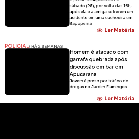
sábado (25), por volta das 16h,
após ela e a amiga sofrerem um
acidente em uma cachoeira em
Sapopema
Ler Matéria
POLICIAL
/ HÁ 2 SEMANAS
Homem é atacado com
garrafa quebrada após
discussão em bar em
Apucarana
Jovem é preso por tráfico de
drogas no Jardim Flamingos
Ler Matéria