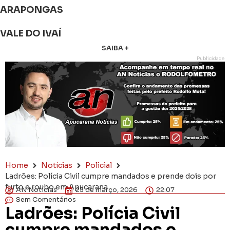
ARAPONGAS
VALE DO IVAÍ
SAIBA +
Publicidade
Home
Notícias
Policial
Ladrões: Polícia Civil cumpre mandados e prende dois por
furto e roubo em Apucarana
AN Notícias
25 de março, 2026
22:07
Sem Comentários
Ladrões: Polícia Civil
cumpre mandados e