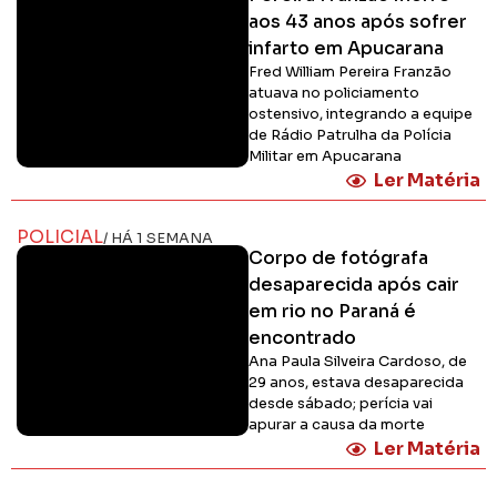
aos 43 anos após sofrer
infarto em Apucarana
Fred William Pereira Franzão
atuava no policiamento
ostensivo, integrando a equipe
de Rádio Patrulha da Polícia
Militar em Apucarana
Ler Matéria
POLICIAL
/ HÁ 1 SEMANA
Corpo de fotógrafa
desaparecida após cair
em rio no Paraná é
encontrado
Ana Paula Silveira Cardoso, de
29 anos, estava desaparecida
desde sábado; perícia vai
apurar a causa da morte
Ler Matéria