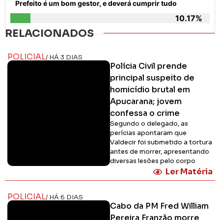
Prefeito é um bom gestor, e deverá cumprir tudo
10.17%
RELACIONADOS
POLICIAL
/ HÁ 3 DIAS
Polícia Civil prende
principal suspeito de
homicídio brutal em
Apucarana; jovem
confessa o crime
Segundo o delegado, as
perícias apontaram que
Valdecir foi submetido a tortura
antes de morrer, apresentando
diversas lesões pelo corpo
Ler Matéria
POLICIAL
/ HÁ 6 DIAS
Cabo da PM Fred William
Pereira Franzão morre