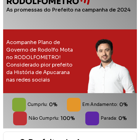
RODOLFOMETRO
As promessas do Prefeito na campanha de 2024
Acompanhe Plano de
Governo de Rodolfo Mota
no RODOLFOMETRO!
Considerado pior prefeito
da História de Apucarana
nas redes sociais
0%
0%
Cumpriu:
Em Andamento:
100%
0%
Não Cumpriu:
Parada: