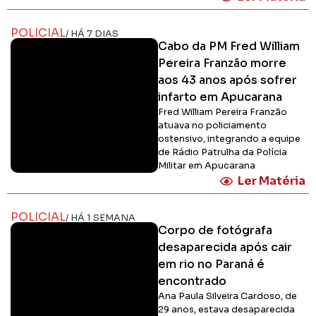
POLICIAL
/ HÁ 7 DIAS
Cabo da PM Fred William
Pereira Franzão morre
aos 43 anos após sofrer
infarto em Apucarana
Fred William Pereira Franzão
atuava no policiamento
ostensivo, integrando a equipe
de Rádio Patrulha da Polícia
Militar em Apucarana
Ler Matéria
POLICIAL
/ HÁ 1 SEMANA
Corpo de fotógrafa
desaparecida após cair
em rio no Paraná é
encontrado
Ana Paula Silveira Cardoso, de
29 anos, estava desaparecida