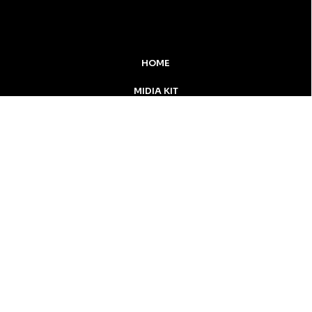
HOME
MIDIA KIT
ÚLTIMAS NOTÍCIAS
DESTAQUE
Inicial
Colunistas
Notícias
Apucarana
Podcast
MidiaKit
CONTATO