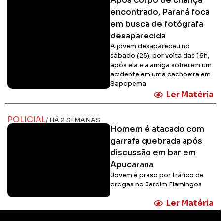
Após corpo de criança
encontrado, Paraná foca
em busca de fotógrafa
desaparecida
A jovem desapareceu no
sábado (25), por volta das 16h,
após ela e a amiga sofrerem um
acidente em uma cachoeira em
Sapopema
Ler Matéria
POLICIAL
/ HÁ 2 SEMANAS
Homem é atacado com
garrafa quebrada após
discussão em bar em
Apucarana
Jovem é preso por tráfico de
drogas no Jardim Flamingos
Ler Matéria