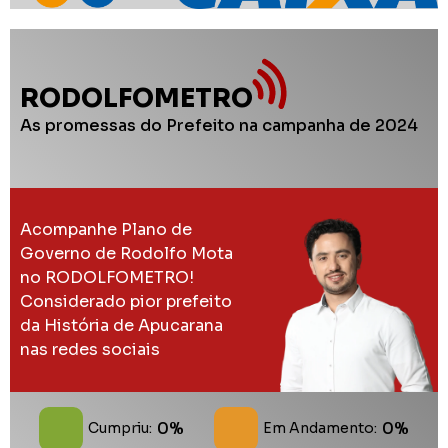
RODOLFOMETRO
As promessas do Prefeito na campanha de 2024
Acompanhe Plano de
Governo de Rodolfo Mota
no RODOLFOMETRO!
Considerado pior prefeito
da História de Apucarana
nas redes sociais
0%
0%
Cumpriu:
Em Andamento: