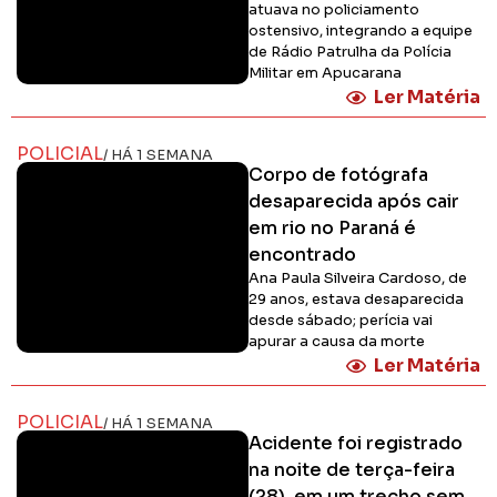
atuava no policiamento
ostensivo, integrando a equipe
de Rádio Patrulha da Polícia
Militar em Apucarana
Ler Matéria
POLICIAL
/ HÁ 1 SEMANA
Corpo de fotógrafa
desaparecida após cair
em rio no Paraná é
encontrado
Ana Paula Silveira Cardoso, de
29 anos, estava desaparecida
desde sábado; perícia vai
apurar a causa da morte
Ler Matéria
POLICIAL
/ HÁ 1 SEMANA
Acidente foi registrado
na noite de terça-feira
(28), em um trecho sem