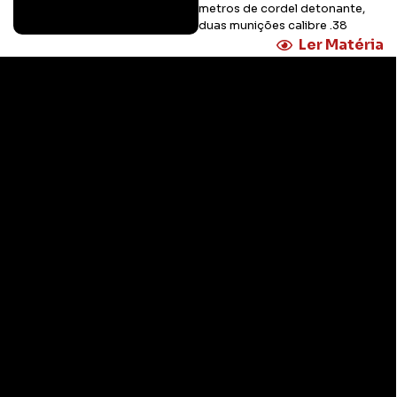
metros de cordel detonante,
duas munições calibre .38
Ler Matéria