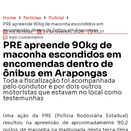
Home
Notícias
Policial
PRE apreende 90kg de maconha escondidos em
encomendas dentro de ônibus em Arapongas
AN Notícias
24 de fevereiro, 2026
23:27
Sem Comentários
PRE apreende 90kg de
maconha escondidos em
encomendas dentro de
ônibus em Arapongas
Toda a fiscalização foi acompanhada
pelo condutor e por dois outros
motoristas que estavam no local como
testemunhas
Uma ação da PRE (Polícia Rodoviária Estadual)
resultou na apreensão de aproximadamente 90,2
quilos de maconha na madrugada desta terça-feira