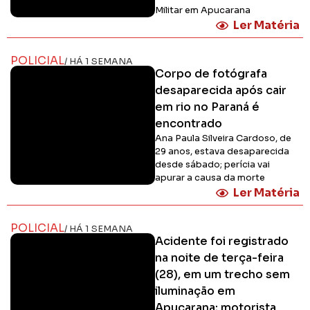
Militar em Apucarana
Ler Matéria
POLICIAL
/ HÁ 1 SEMANA
Corpo de fotógrafa
desaparecida após cair
em rio no Paraná é
encontrado
Ana Paula Silveira Cardoso, de
29 anos, estava desaparecida
desde sábado; perícia vai
apurar a causa da morte
Ler Matéria
POLICIAL
/ HÁ 1 SEMANA
Acidente foi registrado
na noite de terça-feira
(28), em um trecho sem
iluminação em
Apucarana; motorista