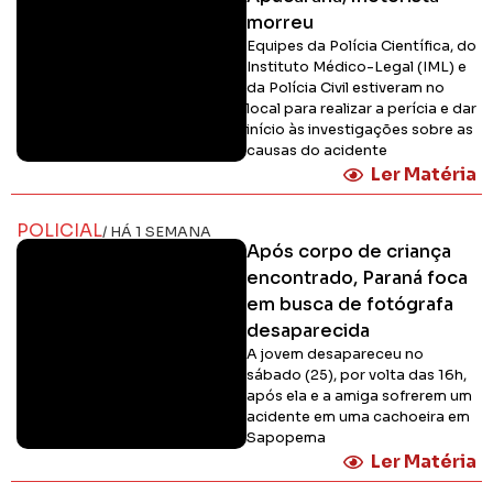
morreu
Equipes da Polícia Científica, do
Instituto Médico-Legal (IML) e
da Polícia Civil estiveram no
local para realizar a perícia e dar
início às investigações sobre as
causas do acidente
Ler Matéria
POLICIAL
/ HÁ 1 SEMANA
Após corpo de criança
encontrado, Paraná foca
em busca de fotógrafa
desaparecida
A jovem desapareceu no
sábado (25), por volta das 16h,
após ela e a amiga sofrerem um
acidente em uma cachoeira em
Sapopema
Ler Matéria