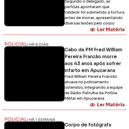
Segundo o delegado, as
perícias apontaram que
Valdecir foi submetido a tortura
antes de morrer, apresentando
diversas lesões pelo corpo
Ler Matéria
POLICIAL
/ HÁ 6 DIAS
Cabo da PM Fred William
Pereira Franzão morre
aos 43 anos após sofrer
infarto em Apucarana
Fred William Pereira Franzão
atuava no policiamento
ostensivo, integrando a equipe
de Rádio Patrulha da Polícia
Militar em Apucarana
Ler Matéria
POLICIAL
/ HÁ 1 SEMANA
Corpo de fotógrafa