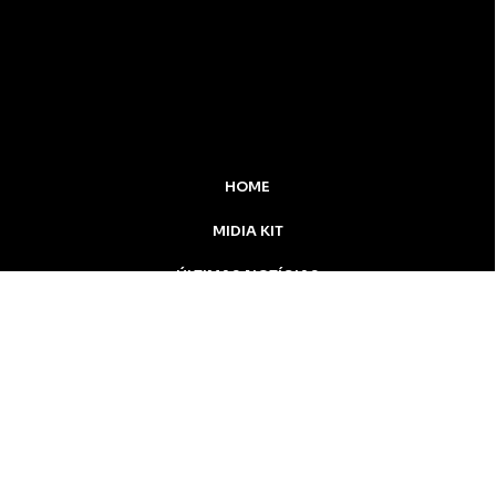
HOME
MIDIA KIT
ÚLTIMAS NOTÍCIAS
DESTAQUE
CONTATO
Inicial
Colunistas
Notícias
Apucarana
Podcast
MidiaKit