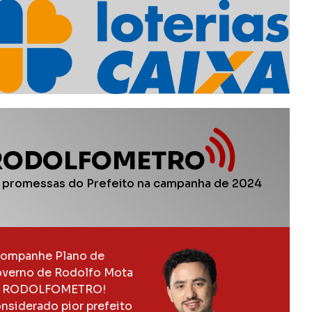
RODOLFOMETRO
 promessas do Prefeito na campanha de 2024
ompanhe Plano de
verno de Rodolfo Mota
 RODOLFOMETRO!
nsiderado pior prefeito