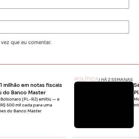
 vez que eu comentar.
POLÍTICA
/ HÁ 2 SEMANAS
1 milhão em notas fiscais
S
u do Banco Master
P
o Bolsonaro (PL-RJ) emitiu — e
Mo
 R$ 500 mil cada para uma
in
hões do Banco Master