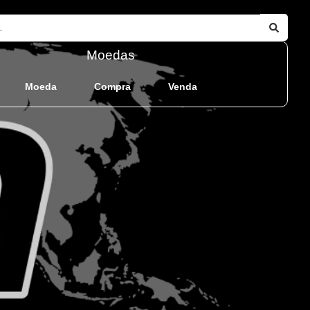
Moedas
Moeda
Compra
Venda