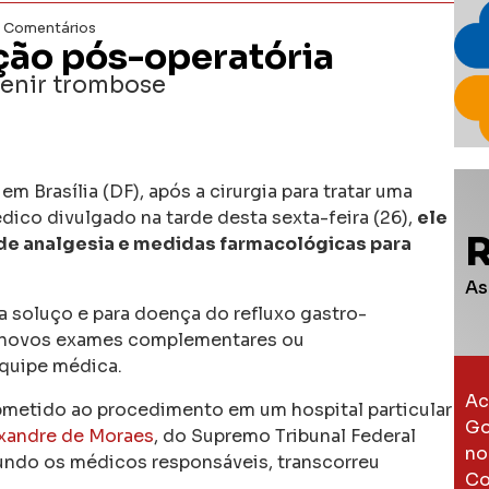
 Comentários
ação pós-operatória
venir trombose
m Brasília (DF), após a cirurgia para tratar uma
dico divulgado na tarde desta sexta-feira (26),
ele
o de analgesia e medidas farmacológicas para
As
a soluço e para doença do refluxo gastro-
de novos exames complementares ou
equipe médica.
Ac
ubmetido ao procedimento em um hospital particular
Go
exandre de Moraes
, do Supremo Tribunal Federal
no
gundo os médicos responsáveis, transcorreu
Co