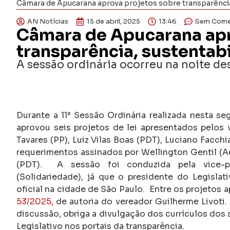
Câmara de Apucarana aprova projetos sobre transparência,
AN Notícias
15 de abril, 2025
13:46
Sem Come
Câmara de Apucarana apr
transparência, sustentab
A sessão ordinária ocorreu na noite des
Durante a 11ª Sessão Ordinária realizada nesta se
aprovou seis projetos de lei apresentados pelos v
Tavares (PP), Luiz Vilas Boas (PDT), Luciano Facchi
requerimentos assinados por Wellington Gentil (Agi
(PDT). A sessão foi conduzida pela vice-pr
(Solidariedade), já que o presidente do Legisla
oficial na cidade de São Paulo. Entre os projetos
53/2025,
de autoria do vereador Guilherme Livoti.
discussão, obriga a divulgação dos currículos dos
Legislativo nos portais da transparência.