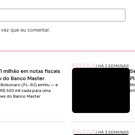
 vez que eu comentar.
POLÍTICA
/ HÁ 2 SEMANAS
1 milhão em notas fiscais
S
u do Banco Master
P
o Bolsonaro (PL-RJ) emitiu — e
Mo
 R$ 500 mil cada para uma
in
hões do Banco Master
Ler Matéria
POLÍTICA
/ HÁ 3 SEMANAS