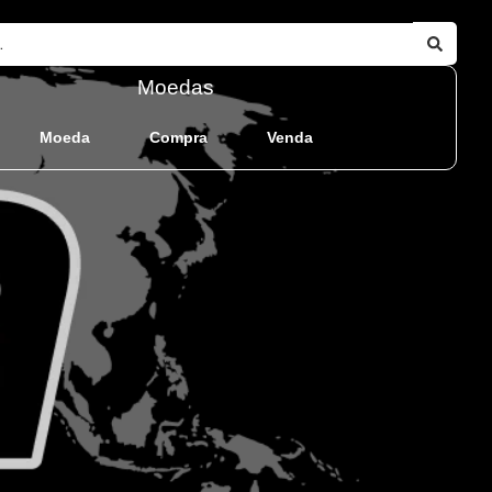
Moedas
Moeda
Compra
Venda