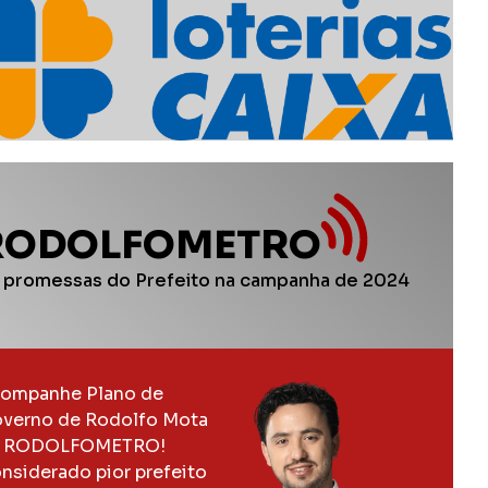
RODOLFOMETRO
 promessas do Prefeito na campanha de 2024
ompanhe Plano de
verno de Rodolfo Mota
 RODOLFOMETRO!
nsiderado pior prefeito