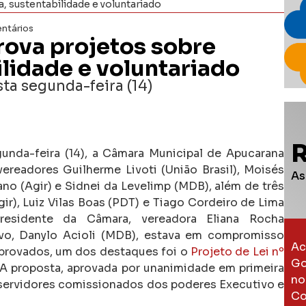
 sustentabilidade e voluntariado
ntários
ova projetos sobre
ilidade e voluntariado
ta segunda-feira (14)
gunda-feira (14), a Câmara Municipal de Apucarana
ereadores Guilherme Livoti (União Brasil), Moisés
As
ano (Agir) e Sidnei da Levelimp (MDB), além de três
r), Luiz Vilas Boas (PDT) e Tiago Cordeiro de Lima
esidente da Câmara, vereadora Eliana Rocha
tivo, Danylo Acioli (MDB), estava em compromisso
Ac
 aprovados, um dos destaques foi o
Projeto de Lei nº
Go
 A proposta, aprovada por unanimidade em primeira
no
 servidores comissionados dos poderes Executivo e
Co