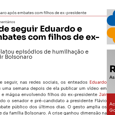
onaro após embates com filhos de ex-presidente
entários
 de seguir Eduardo e
bates com filhos de ex-
elatou episódios de humilhação e
ir Bolsonaro
As
 seguir, nas redes sociais, os enteados
Eduardo
u uma semana depois de ela publicar um vídeo em
o e mágoa envolvendo filhos do ex-presidente
Jair
ndo o senador e pré-candidato a presidente Flávio
Ac
bate público dos últimos dias.
O gesto amplia os
Go
te da família Bolsonaro. A crise ganhou dimensão na