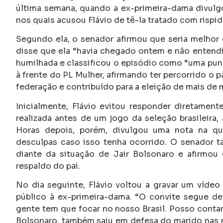
última semana, quando a ex-primeira-dama divulgo
nos quais acusou Flávio de tê-la tratado com rispi
Segundo ela, o senador afirmou que seria melhor q
disse que ela “havia chegado ontem e não entendi
humilhada e classificou o episódio como “uma pun
à frente do PL Mulher, afirmando ter percorrido o p
federação e contribuído para a eleição de mais de
Inicialmente, Flávio evitou responder diretamen
realizada antes de um jogo da seleção brasileira,
Horas depois, porém, divulgou uma nota na qu
desculpas caso isso tenha ocorrido. O senador 
diante da situação de Jair Bolsonaro e afirmou
respaldo do pai.
No dia seguinte, Flávio voltou a gravar um vídeo
público à ex-primeira-dama. “O convite segue de
gente tem que focar no nosso Brasil. Posso contar
Bolsonaro, também saiu em defesa do marido nas 