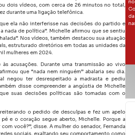
no
u dois vídeos, com cerca de 26 minutos no total,
Co
dez durante uma ligação telefônica.
da
na
ue ela não interferisse nas decisões do partido e
a nada de política”.
Michelle afirmou que se sentiu
halada”. Nos vídeos, também destacou sua atuação
aís, estruturado diretórios em todas as unidades da
 mil mulheres em 2024.
te às acusações. Durante uma transmissão ao vivo
 afirmou que “nada nem ninguém” abalaria seu dia.
al negou ter desrespeitado a madrasta e pediu
também disse compreender a angústia de Michelle
 que suas decisões políticas são tomadas com o
 reiterando o pedido de desculpas e fez um apelo
 pé e o coração segue aberto, Michelle. Porque a
 com você?”, disse. A mulher do senador, Fernanda
redes sociais, exaltando seu comportamento como