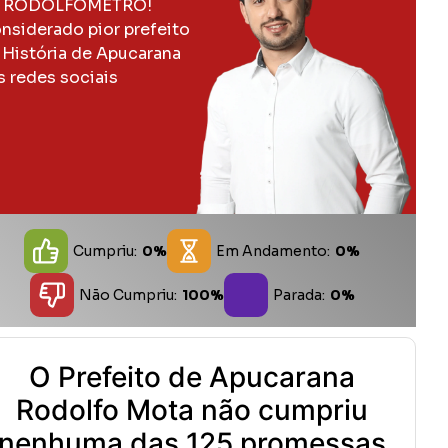
 RODOLFOMETRO!
nsiderado pior prefeito
 História de Apucarana
s redes sociais
Cumpriu:
0%
Em Andamento:
0%
Não Cumpriu:
100%
Parada:
0%
O Prefeito de Apucarana
Rodolfo Mota não cumpriu
nenhuma das 125 promessas