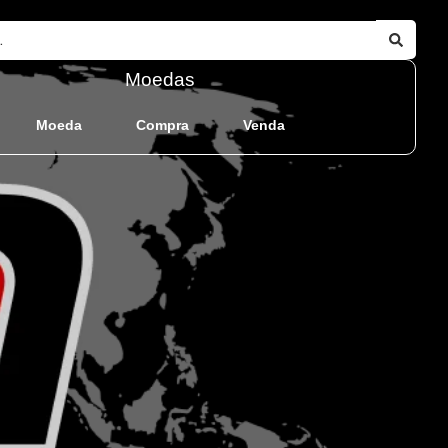
Moedas
Moeda
Compra
Venda