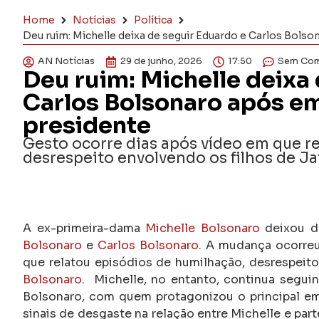
Home
Notícias
Política
Deu ruim: Michelle deixa de seguir Eduardo e Carlos Bols
AN Notícias
29 de junho, 2026
17:50
Sem Com
Deu ruim: Michelle deixa
Carlos Bolsonaro após em
presidente
Gesto ocorre dias após vídeo em que r
desrespeito envolvendo os filhos de Ja
A ex-primeira-dama
Michelle Bolsonaro
deixou de
Bolsonaro
e
Carlos Bolsonaro
. A mudança ocorre
que relatou episódios de humilhação, desrespeit
Bolsonaro
.
Michelle, no entanto, continua segui
Bolsonaro, com quem protagonizou o principal em
sinais de desgaste na relação entre Michelle e par