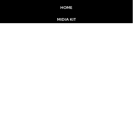
HOME
MIDIA KIT
ÚLTIMAS NOTÍCIAS
DESTAQUE
Inicial
Colunistas
Notícias
Apucarana
Podcast
MidiaKit
CONTATO