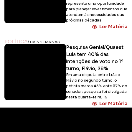
representa uma oportunidade
para planejar investimentos que
atendam às necessidades das
próximas décadas
Ler Matéria
POLÍTICA
/ HÁ 3 SEMANAS
Pesquisa Genial/Quaest:
Lula tem 40% das
intenções de voto no 1º
turno; Flávio, 28%
Em uma disputa entre Lula e
Flávio no segundo turno, o
petista marca 45% ante 37% do
senador; pesquisa foi divulgada
nesta quarta-feira, 15
Ler Matéria