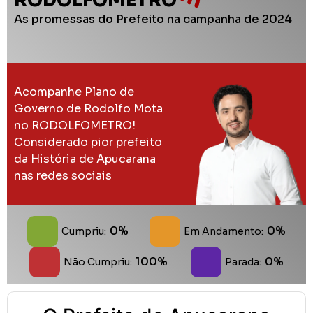
RODOLFOMETRO
As promessas do Prefeito na campanha de 2024
Acompanhe Plano de
Governo de Rodolfo Mota
no RODOLFOMETRO!
Considerado pior prefeito
da História de Apucarana
nas redes sociais
0%
0%
Cumpriu:
Em Andamento:
100%
0%
Não Cumpriu:
Parada: