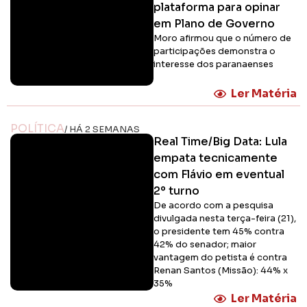
plataforma para opinar
em Plano de Governo
Moro afirmou que o número de
participações demonstra o
interesse dos paranaenses
Ler Matéria
POLÍTICA
/ HÁ 2 SEMANAS
Real Time/Big Data: Lula
empata tecnicamente
com Flávio em eventual
2º turno
De acordo com a pesquisa
divulgada nesta terça-feira (21),
o presidente tem 45% contra
42% do senador; maior
vantagem do petista é contra
Renan Santos (Missão): 44% x
35%
Ler Matéria