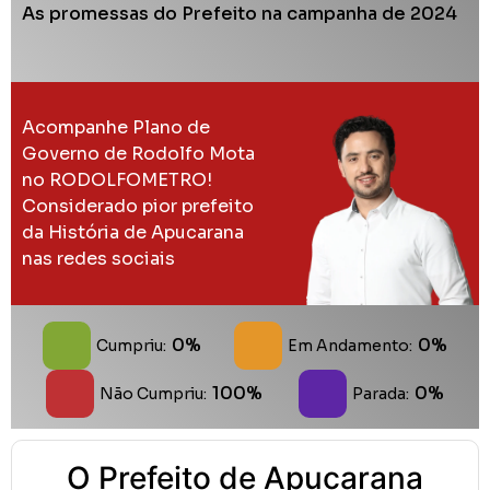
As promessas do Prefeito na campanha de 2024
Acompanhe Plano de
Governo de Rodolfo Mota
no RODOLFOMETRO!
Considerado pior prefeito
da História de Apucarana
nas redes sociais
0%
0%
Cumpriu:
Em Andamento:
100%
0%
Não Cumpriu:
Parada:
O Prefeito de Apucarana