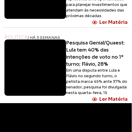
para planejar investimentos que
atendam às necessidades das
próximas décadas
Ler Matéria
POLÍTICA
/ HÁ 3 SEMANAS
Pesquisa Genial/Quaest:
Lula tem 40% das
intenções de voto no 1º
turno; Flávio, 28%
Em uma disputa entre Lula e
Flávio no segundo turno, o
petista marca 45% ante 37% do
senador; pesquisa foi divulgada
nesta quarta-feira, 15
Ler Matéria