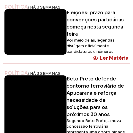
POLÍTICA
/ HÁ 3 SEMANAS
Eleições: prazo para
convenções partidárias
começa nesta segunda-
feira
Por meio delas, legendas
divulgam oficialmente
candidaturas e números
Ler Matéria
POLÍTICA
/ HÁ 3 SEMANAS
Beto Preto defende
contorno ferroviário de
Apucarana e reforça
necessidade de
soluções para os
próximos 30 anos
Segundo Beto Preto, a nova
concessão ferroviária
representa uma oportunidade