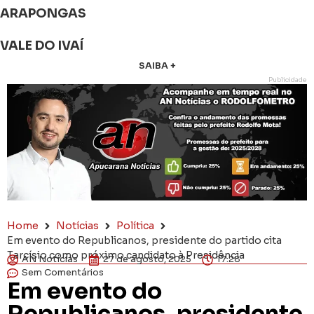
ARAPONGAS
VALE DO IVAÍ
SAIBA +
Publicidade
Home
Notícias
Política
Em evento do Republicanos, presidente do partido cita
Tarcísio como próximo candidato à Presidência
AN Notícias
27 de agosto, 2025
17:28
Sem Comentários
Em evento do
Republicanos, presidente