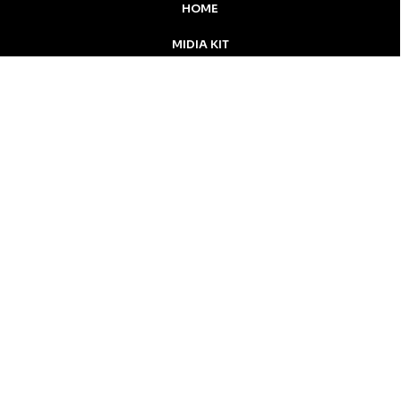
HOME
MIDIA KIT
ÚLTIMAS NOTÍCIAS
DESTAQUE
Inicial
Colunistas
Notícias
Apucarana
Podcast
MidiaKit
CONTATO