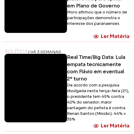
em Plano de Governo
Moro afirmou que o número de
participações demonstra o
interesse dos paranaenses
Ler Matéria
POLÍTICA
/ HÁ 3 SEMANAS
Real Time/Big Data: Lula
empata tecnicamente
com Flávio em eventual
2º turno
De acordo com a pesquisa
divulgada nesta terça-feira (21),
o presidente tem 45% contra
42% do senador; maior
vantagem do petista é contra
Renan Santos (Missão): 44% x
35%
Ler Matéria