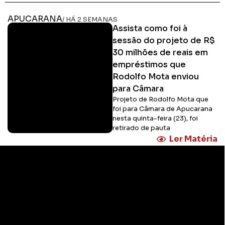
APUCARANA
/ HÁ 2 SEMANAS
Assista como foi à
sessão do projeto de R$
30 milhões de reais em
empréstimos que
Rodolfo Mota enviou
para Câmara
Projeto de Rodolfo Mota que
foi para Câmara de Apucarana
nesta quinta-feira (23), foi
retirado de pauta
Ler Matéria