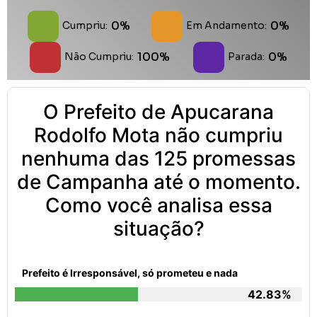
0%
0%
Cumpriu:
Em Andamento:
100%
0%
Não Cumpriu:
Parada:
O Prefeito de Apucarana
Rodolfo Mota não cumpriu
nenhuma das 125 promessas
de Campanha até o momento.
Como você analisa essa
situação?
Prefeito é Irresponsável, só prometeu e nada
42.83%