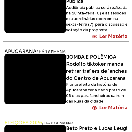
Pública
Audiência pública será realizada
na quinta-feira (6) e as sessões
extraordinárias ocorrem na
sexta-feira (7), para discussão e
votação da proposta
Ler Matéria
APUCARANA
/ HÁ 1 SEMANA
BOMBA E POLÊMICA:
Rodolfo tiktoker manda
retirar trailers de lanches
do Centro de Apucarana
Pior prefeito da história de
Apucarana teria dado prazo de
05 dias para lancheiros saírem
das Ruas da cidade
Ler Matéria
ELEIÇÕES 2026
/ HÁ 2 SEMANAS
Beto Preto e Lucas Leugi