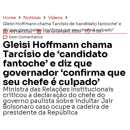
Home
Notícias
Vídeos
Gleisi Hoffmann chama Tarcísio de ‘candidato fantoche’ e
diz que governador ‘confirma que seu chefe é culpado’
AN Notícias
1 de setembro, 2025
17:03
Sem Comentários
Gleisi Hoffmann chama
Tarcísio de ‘candidato
fantoche’ e diz que
governador ‘confirma que
seu chefe é culpado’
Ministra das Relações Institucionais
criticou a declaração do chefe do
governo paulista sobre indultar Jair
Bolsonaro caso ocupe a cadeira de
presidente da República