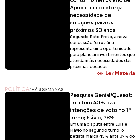
contorno ferroviário de
Apucarana e reforça
necessidade de
soluções para os
próximos 30 anos
Segundo Beto Preto, a nova
concessão ferroviária
representa uma oportunidade
para planejar investimentos que
atendam às necessidades das
próximas décadas
Ler Matéria
POLÍTICA
/ HÁ 3 SEMANAS
Pesquisa Genial/Quaest:
Lula tem 40% das
intenções de voto no 1º
turno; Flávio, 28%
Em uma disputa entre Lula e
Flávio no segundo turno, o
petista marca 45% ante 37% do