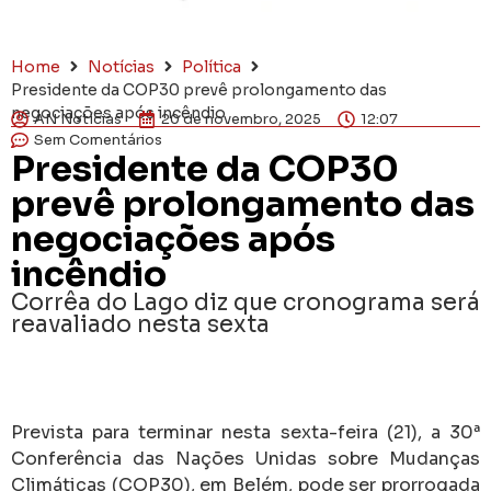
Home
Notícias
Política
Presidente da COP30 prevê prolongamento das
negociações após incêndio
AN Notícias
20 de novembro, 2025
12:07
Sem Comentários
Presidente da COP30
prevê prolongamento das
negociações após
incêndio
Corrêa do Lago diz que cronograma será
reavaliado nesta sexta
Prevista para terminar nesta sexta-feira (21), a 30ª
Conferência das Nações Unidas sobre Mudanças
Climáticas (COP30), em Belém, pode ser prorrogada