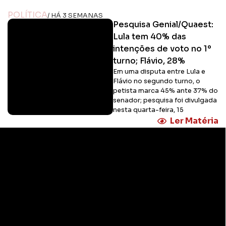
POLÍTICA
/ HÁ 3 SEMANAS
Pesquisa Genial/Quaest:
Lula tem 40% das
intenções de voto no 1º
turno; Flávio, 28%
Em uma disputa entre Lula e
Flávio no segundo turno, o
petista marca 45% ante 37% do
senador; pesquisa foi divulgada
nesta quarta-feira, 15
Ler Matéria