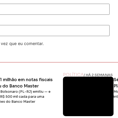
 vez que eu comentar.
POLÍTICA
/ HÁ 2 SEMANAS
1 milhão em notas fiscais
S
u do Banco Master
P
o Bolsonaro (PL-RJ) emitiu — e
Mo
 R$ 500 mil cada para uma
in
hões do Banco Master