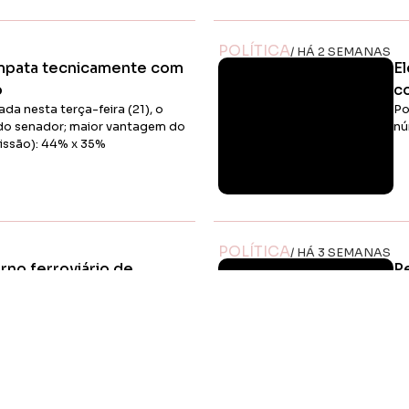
Ler Matéria
POLÍTICA
/ HÁ 2 SEMANAS
 empata tecnicamente com
E
o
c
da nesta terça-feira (21), o
Po
do senador; maior vantagem do
nú
Missão): 44% x 35%
Ler Matéria
POLÍTICA
/ HÁ 3 SEMANAS
no ferroviário de
P
ssidade de soluções para
in
Em
ma
ssão ferroviária representa
qu
investimentos que atendam às
das