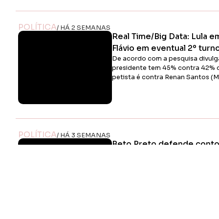
POLÍTICA
/ HÁ 2 SEMANAS
Real Time/Big Data: Lula
Flávio em eventual 2º turn
De acordo com a pesquisa divulga
presidente tem 45% contra 42% 
petista é contra Renan Santos (
POLÍTICA
/ HÁ 3 SEMANAS
Beto Preto defende contor
Apucarana e reforça nece
os próximos 30 anos
Segundo Beto Preto, a nova conce
uma oportunidade para planejar 
necessidades das próximas déca