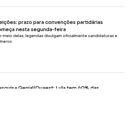
Ler Matéria
leições: prazo para convenções partidárias
omeça nesta segunda-feira
r meio delas, legendas divulgam oficialmente candidaturas e
meros
Ler Matéria
esquisa Genial/Quaest: Lula tem 40% das
tenções de voto no 1º turno; Flávio, 28%
 uma disputa entre Lula e Flávio no segundo turno, o petista
rca 45% ante 37% do senador; pesquisa foi divulgada nesta
arta-feira, 15