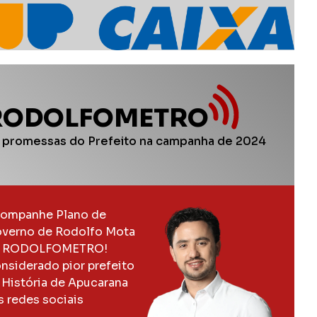
RODOLFOMETRO
 promessas do Prefeito na campanha de 2024
ompanhe Plano de
verno de Rodolfo Mota
 RODOLFOMETRO!
nsiderado pior prefeito
 História de Apucarana
s redes sociais