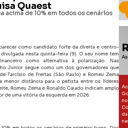
uisa Quaest
a acima de 10% em todos os cenários
parecer como candidato forte da direita e centro-
 divulgada nesta quinta-feira (9). O seu nome tem
As
inanceiro como alternativa à polarização. Nas
inho Junior segue como um dos governadores que
 de Tarcísio de Freitas (São Paulo) e Romeu Zema
 menor distância para o petista entre os líderes
Ac
eite, Romeu Zema e Ronaldo Caiado indicam amplo
Go
or de uma vitória da esquerda em 2026.
no
Co
da
na
10% em todos os cenários de primeiro turno. Dos