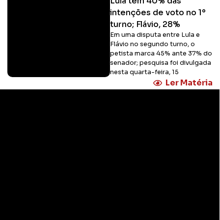
Lula tem 40% das
intenções de voto no 1º
turno; Flávio, 28%
Em uma disputa entre Lula e
Flávio no segundo turno, o
petista marca 45% ante 37% do
senador; pesquisa foi divulgada
nesta quarta-feira, 15
Ler Matéria