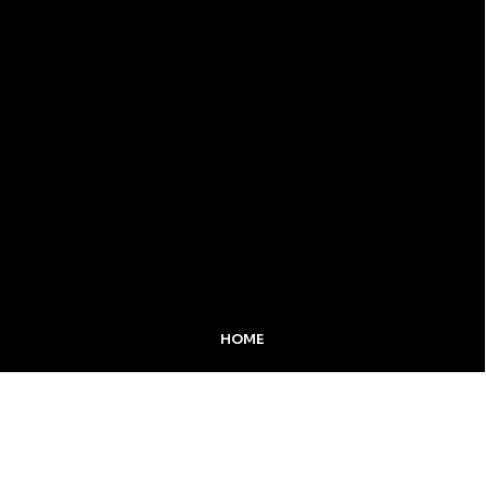
HOME
MIDIA KIT
ÚLTIMAS NOTÍCIAS
DESTAQUE
Inicial
Colunistas
Notícias
Apucarana
Podcast
MidiaKit