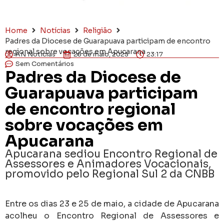
Home
Notícias
Religião
Padres da Diocese de Guarapuava participam de encontro
regional sobre vocações em Apucarana
AN Notícias
25 de maio, 2025
23:17
Sem Comentários
Padres da Diocese de
Guarapuava participam
de encontro regional
sobre vocações em
Apucarana
Apucarana sediou Encontro Regional de
Assessores e Animadores Vocacionais,
promovido pelo Regional Sul 2 da CNBB
Entre os dias 23 e 25 de maio, a cidade de Apucarana
acolheu o Encontro Regional de Assessores e