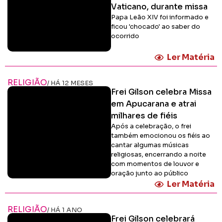
Vaticano, durante missa
Papa Leão XIV foi informado e
ficou 'chocado' ao saber do
ocorrido
Ler Matéria
RELIGIÃO
/ HÁ 12 MESES
Frei Gilson celebra Missa
em Apucarana e atrai
milhares de fiéis
Após a celebração, o frei
também emocionou os fiéis ao
cantar algumas músicas
religiosas, encerrando a noite
com momentos de louvor e
oração junto ao público
Ler Matéria
RELIGIÃO
/ HÁ 1 ANO
Frei Gilson celebrará