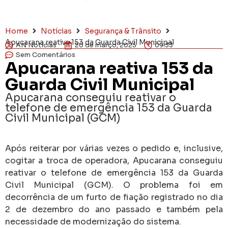
Home
Notícias
Segurança & Trânsito
Apucarana reativa 153 da Guarda Civil Municipal
AN Notícias
20 de março, 2025
09:33
Sem Comentários
Apucarana reativa 153 da
Guarda Civil Municipal
Apucarana conseguiu reativar o
telefone de emergência 153 da Guarda
Civil Municipal (GCM)
Após reiterar por várias vezes o pedido e, inclusive,
cogitar a troca de operadora, Apucarana conseguiu
reativar o telefone de emergência 153 da Guarda
Civil Municipal (GCM). O problema foi em
decorrência de um furto de fiação registrado no dia
2 de dezembro do ano passado e também pela
necessidade de modernização do sistema.