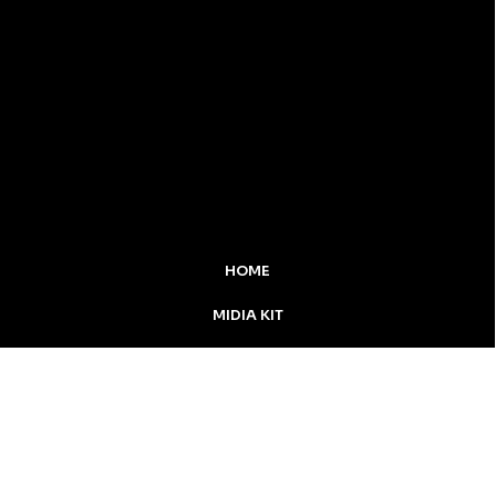
HOME
MIDIA KIT
ÚLTIMAS NOTÍCIAS
DESTAQUE
CONTATO
Inicial
Colunistas
Notícias
Apucarana
Podcast
MidiaKit