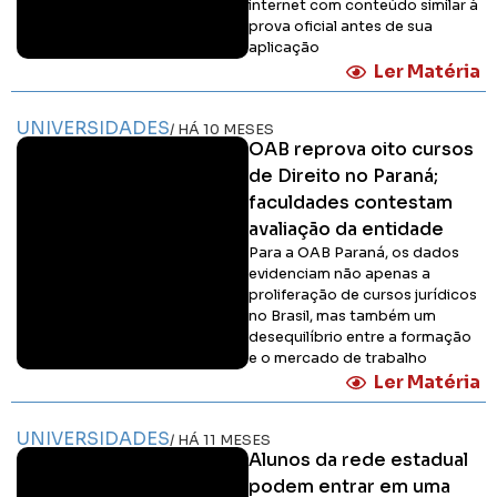
internet com conteúdo similar à
prova oficial antes de sua
aplicação
Ler Matéria
UNIVERSIDADES
/ HÁ 10 MESES
OAB reprova oito cursos
de Direito no Paraná;
faculdades contestam
avaliação da entidade
Para a OAB Paraná, os dados
evidenciam não apenas a
proliferação de cursos jurídicos
no Brasil, mas também um
desequilíbrio entre a formação
e o mercado de trabalho
Ler Matéria
UNIVERSIDADES
/ HÁ 11 MESES
Alunos da rede estadual
podem entrar em uma