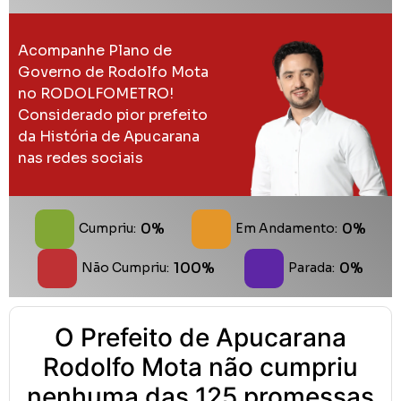
Acompanhe Plano de
Governo de Rodolfo Mota
no RODOLFOMETRO!
Considerado pior prefeito
da História de Apucarana
nas redes sociais
0%
0%
Cumpriu:
Em Andamento:
100%
0%
Não Cumpriu:
Parada:
O Prefeito de Apucarana
Rodolfo Mota não cumpriu
nenhuma das 125 promessas