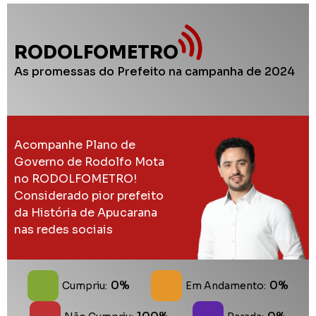
RODOLFOMETRO
As promessas do Prefeito na campanha de 2024
Acompanhe Plano de
Governo de Rodolfo Mota
no RODOLFOMETRO!
Considerado pior prefeito
da História de Apucarana
nas redes sociais
0%
0%
Cumpriu:
Em Andamento: