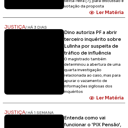
sexta-feira (7), para discussão e
votação da proposta
Ler Matéria
JUSTIÇA
/ HÁ 3 DIAS
Dino autoriza PF a abrir
terceiro inquérito sobre
Lulinha por suspeita de
tráfico de influência
O magistrado também
determinou a abertura de uma
quarta investigação
relacionada ao caso, mas para
apurar o vazamento de
informações sigilosas dos
inquéritos
Ler Matéria
JUSTIÇA
/ HÁ 1 SEMANA
Entenda como vai
funcionar o 'PIX Pensão',