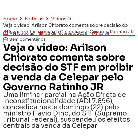
Home
Notícias
Vídeos
Veja o vídeo: Arilson Chiorato comenta sobre decisão do
STF em proibir a venda da Celepar pelo Governo Ratinho JR
AN Notícias
22 de fevereiro, 2026
23:59
Sem Comentários
Veja o vídeo: Arilson
Chiorato comenta sobre
decisão do STF em proibir
a venda da Celepar pelo
Governo Ratinho JR
Uma liminar parcial na Ação Direta de
Inconstitucionalidade (ADI 7.896),
concedida neste domingo (22) pelo
ministro Flavio Dino, do STF (Supremo
Tribunal Federal), suspendeu os efeitos
centrais da venda da Celepar