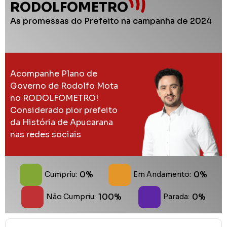
RODOLFOMETRO
As promessas do Prefeito na campanha de 2024
Acompanhe Plano de
Governo de Rodolfo Mota
no RODOLFOMETRO!
Considerado pior prefeito
da História de Apucarana
nas redes sociais
0%
0%
Cumpriu:
Em Andamento:
100%
0%
Não Cumpriu:
Parada: