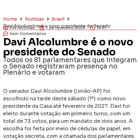
Home
Notícias
Brasil
Davi Alcolumbre é o novo presidente do Senado
AN Notícias
1 de fevereiro, 2025
19:21
Sem Comentários
Davi Alcolumbre é o novo
presidente do Senado
Todos os 81 parlamentares que integram
o Senado registraram presença no
Plenário e votaram
O senador Davi Alcolumbre (União-AP) foi
escolhido na tarde deste sábado (1º) como novo
presidente da Casa até fevereiro de 2027. Davi foi
eleito durante votação em primeiro turno, com um
total de 73 votos, para um mandato de dois anos. A
escolha foi feita por meio de cédulas de papel, em
votação secreta, com a chamada dos parlamentares