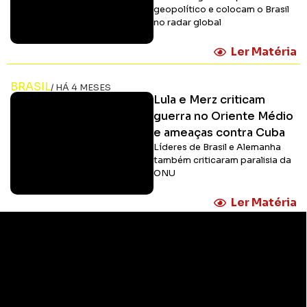
geopolítico e colocam o Brasil
no radar global
Ler Matéria
BRASIL
/ HÁ 4 MESES
Lula e Merz criticam
guerra no Oriente Médio
e ameaças contra Cuba
Líderes de Brasil e Alemanha
também criticaram paralisia da
ONU
Ler Matéria